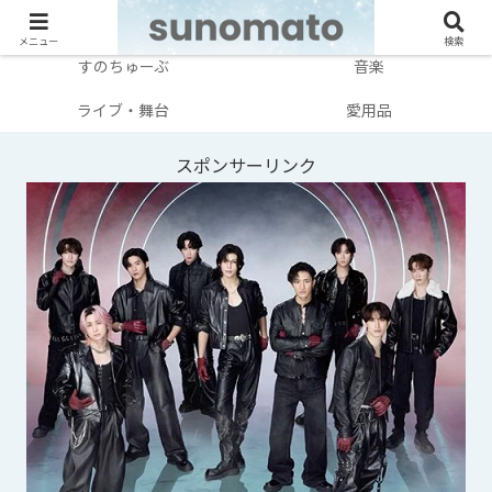
メンバー別
テレビ・映画
メニュー
検索
すのちゅーぶ
音楽
ライブ・舞台
愛用品
スポンサーリンク