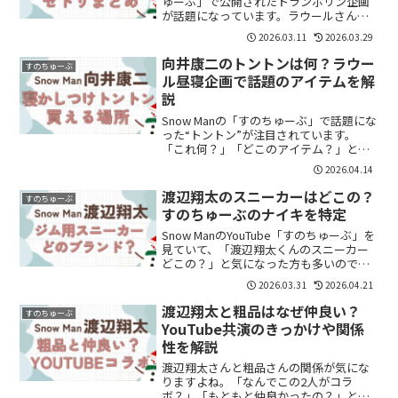
ゅーぶ」で公開されたトランポリン企画
が話題になっています。ラウールさん発
案の「昼寝企画」では、メンバー同士の
2026.03.11
2026.03.29
ゆるい掛け合いやトランポリン運動が盛
り上がり、ファンの間でも注目されてい
向井康二のトントンは何？ラウー
すのちゅーぶ
ます。この...
ル昼寝企画で話題のアイテムを解
説
Snow Manの「すのちゅーぶ」で話題にな
った“トントン”が注目されています。
「これ何？」「どこのアイテム？」と気
になった方も多いのではないでしょう
2026.04.14
か。結論から言うと、向井康二さんが持
ち込んだのは“赤ちゃん用のトントン寝か
渡辺翔太のスニーカーはどこの？
すのちゅーぶ
しつけアイテム”...
すのちゅーぶのナイキを特定
Snow ManのYouTube「すのちゅーぶ」を
見ていて、「渡辺翔太くんのスニーカー
どこの？」と気になった方も多いのでは
ないでしょうか。結論から言うと、ナイ
2026.03.31
2026.04.21
キの「フリーメトコン5」の可能性が高い
とされています。この記事では、どのモ
渡辺翔太と粗品はなぜ仲良い？
すのちゅーぶ
デルなの...
YouTube共演のきっかけや関係
性を解説
渡辺翔太さんと粗品さんの関係が気にな
りますよね。「なんでこの2人がコラ
ボ？」「もともと仲良かったの？」と疑