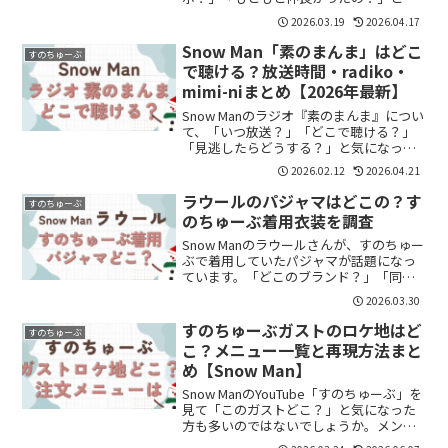
問に思った方も多いと思います。結論か
2026.03.19
2026.04.17
らいうと、2人は“共演をきっかけに距離
が近くなった可能性が高い関係”です。こ
Snow Man「素のまんま」はどこ
すのちゅーぶ
の記事では、コラボのき...
で聴ける？放送時間・radiko・
mimi-niまとめ【2026年最新】
Snow Manのラジオ『素のまんま』につい
て、「いつ放送？」「どこで聴ける？」
「見逃したらどうする？」と気になって
いる方も多いのではないでしょうか。結
2026.02.12
2026.04.21
論からいうと、・放送直後 → radiko・1
週間後 → mimi-niで聴くことができ...
ラウールのパジャマはどこの？す
すのちゅーぶ
のちゅーぶ着用衣装を調査
Snow Manのラウールさんが、すのちゅー
ぶで着用していたパジャマが話題になっ
ています。「どこのブランド？」「同じ
もの買える？」と気になった方も多いの
2026.03.30
ではないでしょうか。結論から言うと、
ラウールさんのパジャマは無印良品の可
すのちゅーぶガストのロケ地はど
すのちゅーぶ
能性が高いアイテ...
こ？メニュー一覧と再現方法まと
め【Snow Man】
Snow ManのYouTube「すのちゅーぶ」を
見て「このガストどこ？」と気になった
方も多いのではないでしょうか。メンバ
ーと同じメニューを頼めるのか、どう再