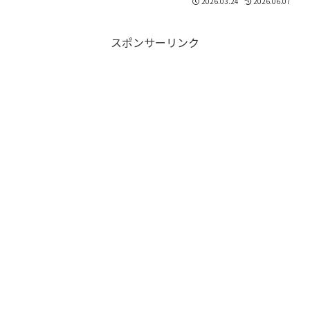
2026.03.24
2026.06.07
現すればいいのか気になりますよね。こ
の記事では、すのちゅーぶで話題のガス
ト回につい...
スポンサーリンク