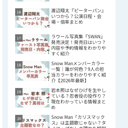
渡辺翔太『ピーターパン』
いつから？公演日程・会
場・倍率まとめ
ラウール写真集『SWAN』
発売決定！発売日はいつ？
内容や予約情報をわかりや
すく紹介
Snow Manメンバーカラー
一覧｜誰が何色？9人の担
当カラーをわかりやすく紹
介【2026年最新】
岩本照はなぜひげを生やし
ている？忍者役の役作り？
現在わかっている情報まと
め
Snow Man「カリスマック
ス」は主題歌じゃない？タ