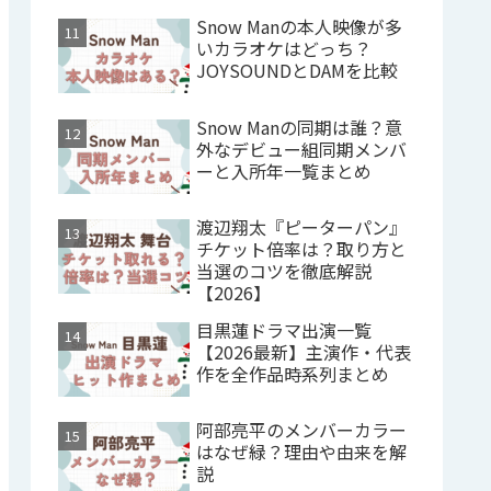
Snow Manの本人映像が多
いカラオケはどっち？
JOYSOUNDとDAMを比較
Snow Manの同期は誰？意
外なデビュー組同期メンバ
ーと入所年一覧まとめ
渡辺翔太『ピーターパン』
チケット倍率は？取り方と
当選のコツを徹底解説
【2026】
目黒蓮ドラマ出演一覧
【2026最新】主演作・代表
作を全作品時系列まとめ
阿部亮平のメンバーカラー
はなぜ緑？理由や由来を解
説