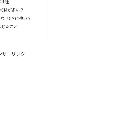
：1社
のCMが多い？
nはなぜCMに強い？
感じたこと
ンサーリンク