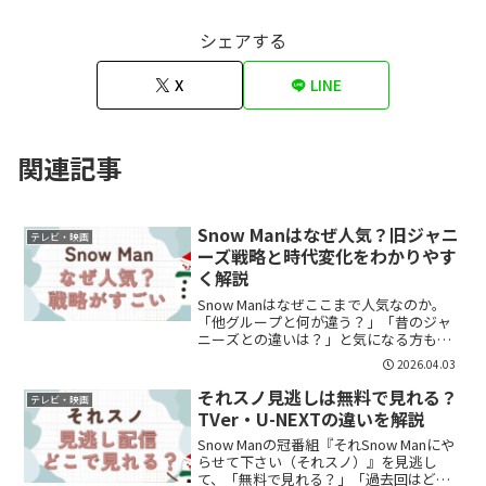
シェアする
X
LINE
関連記事
Snow Manはなぜ人気？旧ジャニ
テレビ・映画
ーズ戦略と時代変化をわかりやす
く解説
Snow Manはなぜここまで人気なのか。
「他グループと何が違う？」「昔のジャ
ニーズとの違いは？」と気になる方も多
いのではないでしょうか。結論から言う
2026.04.03
と、Snow Manの人気は“従来のジャニー
ズ戦略＋現代型の開放戦略”を両立してい
それスノ見逃しは無料で見れる？
テレビ・映画
る点にあ...
TVer・U-NEXTの違いを解説
Snow Manの冠番組『それSnow Manにや
らせて下さい（それスノ）』を見逃し
て、「無料で見れる？」「過去回はど