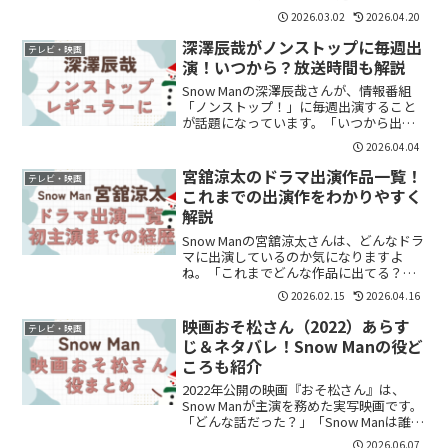
こ？」と気になっている方も多いのでは
2026.03.02
2026.04.20
ないでしょうか。結論からいうと、・最
新話 → TVerで無料視聴可能・過去回 →
深澤辰哉がノンストップに毎週出
テレビ・映画
U-...
演！いつから？放送時間も解説
Snow Manの深澤辰哉さんが、情報番組
「ノンストップ！」に毎週出演すること
が話題になっています。「いつから出
演？」「毎週ってレギュラー？」と気に
2026.04.04
なっている方も多いのではないでしょう
か。結論から言うと、深澤辰哉さんは
宮舘涼太のドラマ出演作品一覧！
テレビ・映画
2026年3月30日か...
これまでの出演作をわかりやすく
解説
Snow Manの宮舘涼太さんは、どんなドラ
マに出演しているのか気になりますよ
ね。「これまでどんな作品に出てる？」
「役どころも知りたい」という方も多い
2026.02.15
2026.04.16
と思います。この記事では、宮舘涼太さ
んのドラマ出演作品を一覧でわかりやす
映画おそ松さん（2022）あらす
テレビ・映画
くまとめます。宮舘...
じ＆ネタバレ！Snow Manの役ど
ころも紹介
2022年公開の映画『おそ松さん』は、
Snow Manが主演を務めた実写映画です。
「どんな話だった？」「Snow Manは誰が
何役？」「ネタバレ込みで結末を知りた
2026.06.07