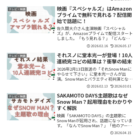
親子お出かけコーデ」。Snow Manメンバ
ーがユニクロのアイテムを使ったコーデ
映画『スペシャルズ』はAmazon
テレビ・映画
ィ...
プライムで無料で見れる？配信開
始で話題に！
佐久間大介さん主演映画『スペシャル
ズ』が、Amazonプライムで配信スタート
しました。「もう見れる？」「どんな映
画？」「面白い？」と気になって検索し
2026.02.16
2026.05.17
た人も多いのではないでしょうか。『ス
ペシャルズ』は、“殺し屋×ダンス”とい
それスノに堂本光一が登場！10人
テレビ・映画
うかなり unus...
連続完コピの結果は？衝撃の結末
2026年2月13日放送の「それSnow Manに
やらせて下さい」に堂本光一さんが出
演。Snow Manとバラエティ初共演となっ
た今回、人気企画「10人連続完コピチャ
2026.02.13
2026.03.01
レンジ」に挑戦しました。結果は――歌ジャ
ストのみ1発成功。他チャレンジは惜...
SAKAMOTO DAYS主題歌はなぜ
テレビ・映画
Snow Man？起用理由をわかりや
すく解説
映画「SAKAMOTO DAYS」の主題歌に
Snow Manが起用され、話題になっていま
す。「なんでSnow Man？」「他のアーテ
ィストじゃなくて理由あるの？」と気に
2026.04.15
なった方も多いのではないでしょうか。