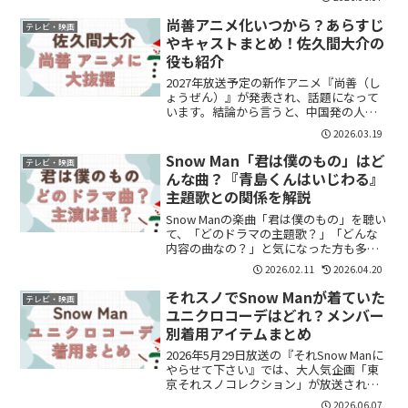
い」という方も多いのではないでしょう
か。結論から言うと、映画『おそ松さ
尚善アニメ化いつから？あらすじ
テレビ・映画
ん』はギ...
やキャストまとめ！佐久間大介の
役も紹介
2027年放送予定の新作アニメ『尚善（し
ょうぜん）』が発表され、話題になって
います。結論から言うと、中国発の人気
漫画を原作にした“成長×冒険ファンタジ
2026.03.19
ー”で、豪華キャストが集結した注目作で
す。特に、Snow Manの佐久間大介さんが
Snow Man「君は僕のもの」はど
テレビ・映画
出演する...
んな曲？『青島くんはいじわる』
主題歌との関係を解説
Snow Manの楽曲「君は僕のもの」を聴い
て、「どのドラマの主題歌？」「どんな
内容の曲なの？」と気になった方も多い
のではないでしょうか。結論からいう
2026.02.11
2026.04.20
と、「君は僕のもの」はドラマ『青島く
んはいじわる』の主題歌で、作品の恋愛
それスノでSnow Manが着ていた
テレビ・映画
関係をそのまま表現...
ユニクロコーデはどれ？メンバー
別着用アイテムまとめ
2026年5月29日放送の『それSnow Manに
やらせて下さい』では、大人気企画「東
京それスノコレクション」が放送されま
した。今回のテーマは「マネしたくなる
2026.06.07