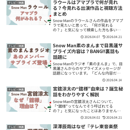
結論から言うと、Snow Manが主...
ラウールはアマプラで何が見れ
テレビ・映画
る？今見れる出演作品と視聴方法
まとめ
Snow Manのラウールさんの作品をアマプ
ラで見たいと思って、「何が見れる
の？」と気になって検索した方も多いの
ではないでしょうか。結論から言うと、
2026.04.07
2026.04.21
ラウールさんの出演作品は一部アマプラ
で配信されており、特に音楽番組やバラ
Snow Man素のまんまで目黒蓮サ
テレビ・映画
エティは見られる可能...
プライズ内容は？BANG!!裏話も
話題に
Snow Manのラジオ「素のまんま」で、目
黒蓮さんからのサプライズメッセージが
話題になっています。「どんな内容だっ
たの？」「なぜサプライズ？」と気にな
2026.04.14
っている方も多いのではないでしょう
か。結論から言うと、映画『SAKAMOTO
宮舘涼太の“舘様”由来は？誕生秘
テレビ・映画
DAYS』...
話をわかりやすく解説
Snow Manの宮舘涼太さんについて、
「“舘様”ってなんでそう呼ばれてる
の？」と気になったことはありません
か？最近ファンになった方ほど、気にな
2026.04.02
2026.04.21
るポイントですよね。結論から言う
と、“舘様”という呼び方はファンとのや
深澤辰哉はなぜ『テレ東音楽祭
テレビ・映画
り取りをきっかけに生まれ、...