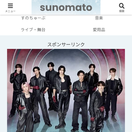
メンバー別
テレビ・映画
メニュー
検索
すのちゅーぶ
音楽
ライブ・舞台
愛用品
スポンサーリンク