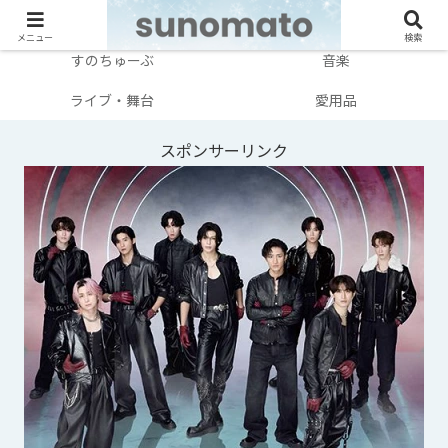
メンバー別
テレビ・映画
メニュー
検索
すのちゅーぶ
音楽
ライブ・舞台
愛用品
スポンサーリンク