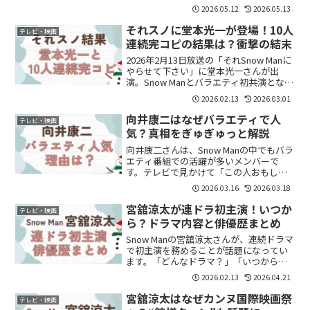
さんは、“走るバスの窓にボールを入れる
2026.05.12
2026.05.13
超コントロールショット”に挑戦。さらに
ファイナルステージまでクリアし、“ミス
それスノに堂本光一が登場！10人
テレビ・映画
ターテ...
連続完コピの結果は？衝撃の結末
2026年2月13日放送の「それSnow Manに
やらせて下さい」に堂本光一さんが出
演。Snow Manとバラエティ初共演となっ
た今回、人気企画「10人連続完コピチャ
2026.02.13
2026.03.01
レンジ」に挑戦しました。結果は――歌ジャ
ストのみ1発成功。他チャレンジは惜...
向井康二はなぜバラエティで人
テレビ・映画
気？真相をぎゅぎゅっと解説
向井康二さんは、Snow Manの中でもバラ
エティ番組での活躍が多いメンバーで
す。テレビで見かけて「この人おもしろ
い！」「Snow Manの中でもよくしゃべる
2026.03.16
2026.03.18
人？」と気になった人も多いのではない
でしょうか。実際、向井康二さんはSnow
宮舘涼太が連ドラ初主演！いつか
テレビ・映画
Ma...
ら？ドラマ内容と俳優歴まとめ
Snow Manの宮舘涼太さんが、連続ドラマ
で初主演を務めることが話題になってい
ます。「どんなドラマ？」「いつから放
送？」と気になっている方も多いのでは
2026.02.13
2026.04.21
ないでしょうか。結論から言うと、宮舘
涼太さんはこれまで舞台を中心に俳優経
宮舘涼太はなぜカンヌ国際映画祭
テレビ・映画
験を積んできたメ...