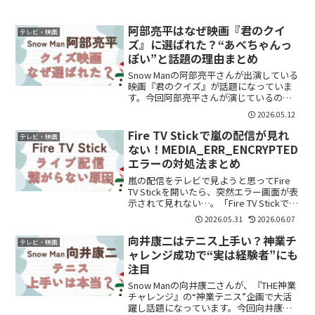
阿部亮平はなぜ映画『君のクイ
テレビ・映画
ズ』に選ばれた？“あべちゃんっ
ぽい”と話題の理由まとめ
Snow Manの阿部亮平さんが出演している
映画『君のクイズ』が話題になっていま
す。今回阿部亮平さんが演じているの
は、“主人公がクイズの道を目指すきっか
2026.05.12
けとなる教師役”。阿部亮平さんといえ
ば、クイズ番組でも活躍キャスター経験
Fire TV Stickで嵐の配信が見れ
テレビ・映画
もあるSnow ...
ない！MEDIA_ERR_ENCRYPTED
エラーの対処法まとめ
嵐の配信をテレビで見ようと思ってFire
TV Stickを開いたら、突然エラー画面が表
示されて見れない…。「Fire TV Stickで配
信が見れない」「Family Club Onlineをテ
2026.05.31
2026.06.07
レビで見る方法はある？」
「MEDIA_ERR...
向井康二はテニス上手い？神業チ
テレビ・映画
ャレンジ成功で“実は経験者”にも
注目
Snow Manの向井康二さんが、『THE神業
チャレンジ』の“神業テニス”企画で大活
躍し話題になっています。今回向井康二