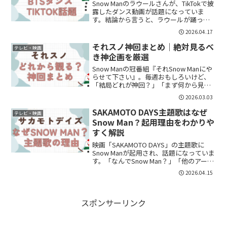
Snow Manのラウールさんが、TikTokで披
露したダンス動画が話題になっていま
す。結論から言うと、ラウールが踊って
いるのはBTSの楽曲で、TikTokで公開され
2026.04.17
た動画から視聴できます。この記事で
は、動画の内容やどこで見れるのかをわ
それスノ神回まとめ｜絶対見るべ
テレビ・映画
かり...
き神企画を厳選
Snow Manの冠番組『それSnow Manにや
らせて下さい』。毎週おもしろいけど、
「結局どれが神回？」「まず何から見れ
ばいい？」すでに70本を超える配信があ
2026.03.03
り、何から観るか迷いますよね。ファン
評価が高い神回を厳選してまとめます。
SAKAMOTO DAYS主題歌はなぜ
テレビ・映画
① それ...
Snow Man？起用理由をわかりや
すく解説
映画「SAKAMOTO DAYS」の主題歌に
Snow Manが起用され、話題になっていま
す。「なんでSnow Man？」「他のアーテ
ィストじゃなくて理由あるの？」と気に
2026.04.15
なった方も多いのではないでしょうか。
結論から言うと、Snow Manが主...
スポンサーリンク