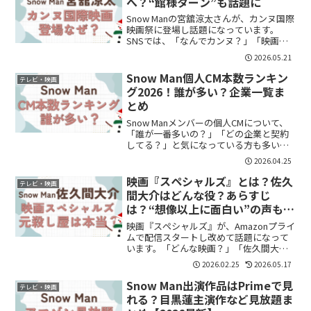
へ？“館様ターン”も話題に
Snow Manの宮舘涼太さんが、カンヌ国際
映画祭に登場し話題になっています。
SNSでは、「なんでカンヌ？」「映画出
てたの？」「海外でも館様してるｗ」と
2026.05.21
気になった人も多かったようです。宮舘
さんは今回、映画『黒牢城』チームとし
Snow Man個人CM本数ランキン
テレビ・映画
て参加。さらにフ...
グ2026！誰が多い？企業一覧ま
とめ
Snow Manメンバーの個人CMについて、
「誰が一番多いの？」「どの企業と契約
してる？」と気になっている方も多いの
ではないでしょうか。結論から言うと、
2026.04.25
2026年時点では目黒蓮さんが最多クラス
で、メンバーごとに幅広い企業と契約し
映画『スペシャルズ』とは？佐久
テレビ・映画
ている状況で...
間大介はどんな役？あらすじ
は？“想像以上に面白い”の声も話
題に
映画『スペシャルズ』が、Amazonプライ
ムで配信スタートし改めて話題になって
います。「どんな映画？」「佐久間大介
は何役？」「アクション系？」「重い作
2026.02.25
2026.05.17
品？」と気になっている人も多いのでは
ないでしょうか。結論から言うと、『ス
Snow Man出演作品はPrimeで見
テレビ・映画
ペシャルズ』は“殺...
れる？目黒蓮主演作など見放題ま