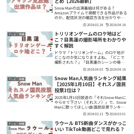
とめ【2026最新】
Snow Manの出演番組は何がある？
Amazonプライムで視聴できる作品がある
のか、配信状況の確認方法を分かりやす
くまとめました。
2026.02.24
2026.04.16
トリリオンゲームのロケ地はど
テレビ・映画
こ？目黒蓮の撮影場所をわかりや
すく解説
ドラマ「トリリオンゲーム」のロケ地が
どこなのか気になりますよね。「どこで
撮影された？」「目黒蓮のシーンの場所
は？」と調べている方も多いと思いま
2026.04.03
2026.04.16
す。結論からいうと、ロケ地のひとつは
「ホテルスプリングス幕張」とされてい
Snow Man人気曲ランキング結果
テレビ・映画
ます。この記事では、撮影場...
【2025年1月10日】それスノ国民
投票1位は？
2025年1月10日放送の「それSnow Manに
やらせて下さい（それスノ）」で、Snow
Manに歌ってほしい曲 国民投票ランキン
グが発表されました。応募総数はなんと
2026.02.21
2026.03.01
12.5万越え！「順位は？」「1位は何？」
「君彼は何位？」と気になってい...
ラウール BTS新曲ダンスがかっこ
テレビ・映画
いい TikTok動画どこで見れる？