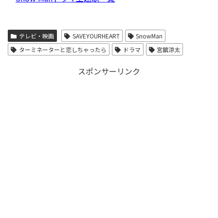
テレビ・映画
SAVEYOURHEART
SnowMan
ターミネーターと恋しちゃったら
ドラマ
宮舘涼太
スポンサーリンク