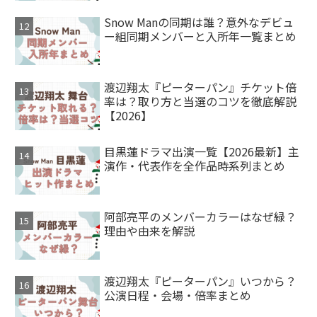
Snow Manの同期は誰？意外なデビュ
ー組同期メンバーと入所年一覧まとめ
渡辺翔太『ピーターパン』チケット倍
率は？取り方と当選のコツを徹底解説
【2026】
目黒蓮ドラマ出演一覧【2026最新】主
演作・代表作を全作品時系列まとめ
阿部亮平のメンバーカラーはなぜ緑？
理由や由来を解説
渡辺翔太『ピーターパン』いつから？
公演日程・会場・倍率まとめ