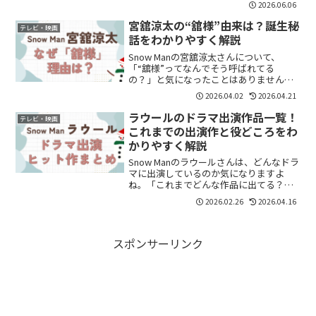
2026.06.06
見て、それスノで紹介された狭山茶はど
れ？買えるの？どんなお茶なの？と気に
宮舘涼太の“舘様”由来は？誕生秘
テレビ・映画
なった方も...
話をわかりやすく解説
Snow Manの宮舘涼太さんについて、
「“舘様”ってなんでそう呼ばれてる
の？」と気になったことはありません
か？最近ファンになった方ほど、気にな
2026.04.02
2026.04.21
るポイントですよね。結論から言う
と、“舘様”という呼び方はファンとのや
ラウールのドラマ出演作品一覧！
テレビ・映画
り取りをきっかけに生まれ、...
これまでの出演作と役どころをわ
かりやすく解説
Snow Manのラウールさんは、どんなドラ
マに出演しているのか気になりますよ
ね。「これまでどんな作品に出てる？」
「主演作品はある？」と気になって検索
2026.02.26
2026.04.16
する方も多いと思います。この記事で
は、ラウールさんのドラマ出演作品を一
覧でわかりやすくまと...
スポンサーリンク