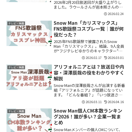
2026年2月20日放送回が大盛り上がりし
ました。ラウールさんが岩本照さんのヒ
ミツを大暴露。クールでストイックなイ
2026.02.24
メージの岩本さんですが、今回はまさか
の“かわいい一面”が続々。まとめていき
Snow Man「カリスマックス」
テレビ・映画
ます。岩本...
FNS歌謡祭コスプレ一覧｜誰が何
役だった？
2025年FNS歌謡祭で披露されたSnow
Man「カリスマックス」。結論、9人全員
が“フジテレビゆかりのキャラクター”に
なりきって登場しました。誰が何役だっ
2026.02.17
2026.03.01
たのか、一覧でまとめます。Snow
Man「カリスマックス」FNS歌謡祭は何が
アリフォルニアとは？放送日や内
テレビ・映画
すご...
容・深澤辰哉の役をわかりやすく
解説
Snow Manの深澤辰哉さんが出演する新番
組『アリフォルニア』が話題になってい
ます。「どんな番組？」「いつ放送され
るの？」と気になる方も多いのではない
2026.03.11
2026.04.16
でしょうか。この記事では、番組の内容
や放送日、深澤辰哉さんの役どころ、視
Snow Man個人CM本数ランキン
テレビ・映画
聴方法まで分かり...
グ2026！誰が多い？企業一覧ま
とめ
Snow Manメンバーの個人CMについて、