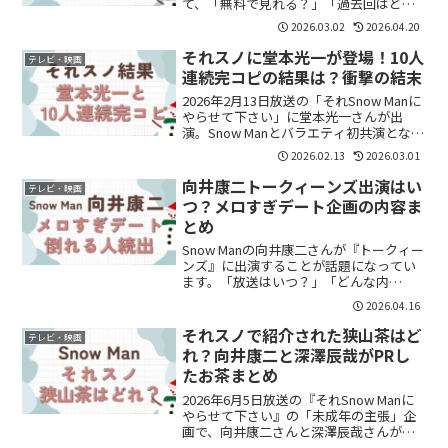
て、「無料で見れる？」「過去回はど
こ？」と気になっている方も多いのでは
2026.03.02
2026.04.20
ないでしょうか。結論からいうと、・最
新話 → TVerで無料視聴可能・過去回 →
それスノに堂本光一が登場！10人
テレビ・映画
U-...
連続完コピの結果は？衝撃の結末
2026年2月13日放送の「それSnow Manに
やらせて下さい」に堂本光一さんが出
演。Snow Manとバラエティ初共演となっ
た今回、人気企画「10人連続完コピチャ
2026.02.13
2026.03.01
レンジ」に挑戦しました。結果は――歌ジャ
ストのみ1発成功。他チャレンジは惜...
向井康二トークィーンズ出演はい
テレビ・映画
つ？メロすぎデート企画の内容ま
とめ
Snow Manの向井康二さんが『トークィー
ンズ』に出演することが話題になってい
ます。「放送はいつ？」「どんな内
容？」「メロすぎって何？」と気になっ
2026.04.16
ている方も多いのではないでしょうか。
結論から言うと、向井康二さんは“本気デ
それスノで紹介された狭山茶はど
テレビ・映画
ート企画”に出演し...
れ？向井康二と深澤辰哉がPRし
たお茶まとめ
2026年6月5日放送の『それSnow Manに
やらせて下さい』の「未成年の主張」企
画で、向井康二さんと深澤辰哉さんが狭
山茶をPRして話題になりました。放送を