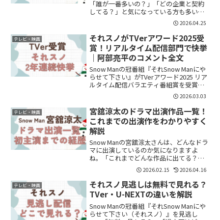
「誰が一番多いの？」「どの企業と契約
してる？」と気になっている方も多いの
ではないでしょうか。結論から言うと、
2026.04.25
2026年時点では目黒蓮さんが最多クラス
で、メンバーごとに幅広い企業と契約し
それスノがTVerアワード2025受
テレビ・映画
ている状況で...
賞！リアルタイム配信部門で快挙
｜阿部亮平のコメント全文
Snow Manの冠番組『それSnow Manにや
らせて下さい』がTVerアワード2025 リア
ルタイム配信バラエティ番組賞を受賞し
ました。2年連続の受賞。かなり大きいで
2026.03.03
す。何がすごいの？TVerアワードは・視
聴データ・配信実績・話題性をも...
宮舘涼太のドラマ出演作品一覧！
テレビ・映画
これまでの出演作をわかりやすく
解説
Snow Manの宮舘涼太さんは、どんなドラ
マに出演しているのか気になりますよ
ね。「これまでどんな作品に出てる？」
「役どころも知りたい」という方も多い
2026.02.15
2026.04.16
と思います。この記事では、宮舘涼太さ
んのドラマ出演作品を一覧でわかりやす
それスノ見逃しは無料で見れる？
テレビ・映画
くまとめます。宮舘...
TVer・U-NEXTの違いを解説
Snow Manの冠番組『それSnow Manにや
らせて下さい（それスノ）』を見逃し