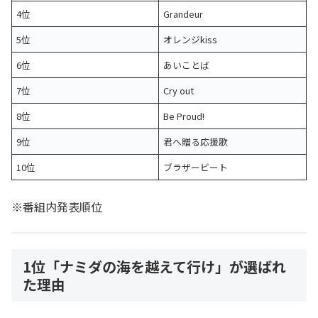
4位
Grandeur
5位
オレンジkiss
6位
あいことば
7位
Cry out
8位
Be Proud!
9位
君へ贈る応援歌
10位
ブラザービート
※番組内発表順位
1位「ナミダの海を越えて行け」が選ばれ
た理由