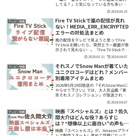
してる？」と気になっている方も多いの
ではないでしょうか。結論から言うと、
2026.04.25
2026年時点では目黒蓮さんが最多クラス
で、メンバーごとに幅広い企業と契約し
Fire TV Stickで嵐の配信が見れ
テレビ・映画
ている状況で...
ない！MEDIA_ERR_ENCRYPTED
エラーの対処法まとめ
嵐の配信をテレビで見ようと思ってFire
TV Stickを開いたら、突然エラー画面が表
示されて見れない…。「Fire TV Stickで配
信が見れない」「Family Club Onlineをテ
2026.05.31
2026.06.07
レビで見る方法はある？」
「MEDIA_ERR...
それスノでSnow Manが着ていた
テレビ・映画
ユニクロコーデはどれ？メンバー
別着用アイテムまとめ
2026年5月29日放送の『それSnow Manに
やらせて下さい』では、大人気企画「東
京それスノコレクション」が放送されま
した。今回のテーマは「マネしたくなる
2026.06.07
親子お出かけコーデ」。Snow Manメンバ
ーがユニクロのアイテムを使ったコーデ
映画『スペシャルズ』とは？佐久
テレビ・映画
ィ...
間大介はどんな役？あらすじ
は？“想像以上に面白い”の声も話
題に
映画『スペシャルズ』が、Amazonプライ
ムで配信スタートし改めて話題になって