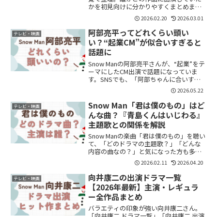
かを初見向けに分かりやすくまとめまし
た。
2026.02.20
2026.03.01
阿部亮平ってどれくらい頭い
テレビ・映画
い？“起業CM”が似合いすぎると
話題に
Snow Manの阿部亮平さんが、“起業”をテ
ーマにしたCM出演で話題になっていま
す。SNSでも、「阿部ちゃんに合いす
ぎ」「知的イメージ強い」「やっぱり頭
2026.05.22
いいよね」という声が続出。改めて、“阿
部亮平ってどれくらい頭いいの？”と気に
Snow Man「君は僕のもの」はど
テレビ・映画
なった人も...
んな曲？『青島くんはいじわる』
主題歌との関係を解説
Snow Manの楽曲「君は僕のもの」を聴い
て、「どのドラマの主題歌？」「どんな
内容の曲なの？」と気になった方も多い
のではないでしょうか。結論からいう
2026.02.11
2026.04.20
と、「君は僕のもの」はドラマ『青島く
んはいじわる』の主題歌で、作品の恋愛
向井康二の出演ドラマ一覧
テレビ・映画
関係をそのまま表現...
【2026年最新】主演・レギュラ
ー全作品まとめ
バラエティの印象が強い向井康二さん。
「向井康二 ドラマ一覧」「向井康二 出演