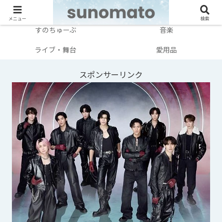
メンバー別
テレビ・映画
メニュー
検索
すのちゅーぶ
音楽
ライブ・舞台
愛用品
スポンサーリンク