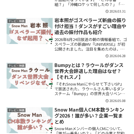
組？」「沖縄ロケって何したの？」「誰
と共演してる？」と気になっている方も
2026.03.31
多いのではないでしょうか。この記事で
は、番組内容や沖縄ロケの様子、見どこ
岩本照がゴスペラーズ新曲の振り
テレビ・映画
ろを分かりやすくまと...
付け担当！ダンスがすごい理由や
過去の振付作品も紹介
2026年6月24日放送の朝の情報番組で、ゴ
スペラーズの新曲MV『UNItVERSE』が初
公開されました。注目を集めたのは、
Snow Manの岩本照さんが振り付けを担当
2026.06.28
していることです。SNSでも、「ひーく
ん振付なの！？」「ゴスペラーズと岩...
Bumpyとは？ラウールがダンス
テレビ・映画
世界大会辞退した理由はなぜ？
【それスノ】
『それSnow Manにやらせて下さいSP』
で放送された、ラウールさん率いるダン
スチーム「Bumpy」の世界大会リベン
ジ。放送を見て、「ラウールって前回辞
2026.05.08
退してたの？」「なんで世界大会に出ら
れなかったの？」「Bumpyってどうやっ
Snow Man個人CM本数ランキン
テレビ・映画
てできたチ...
グ2026！誰が多い？企業一覧ま
とめ
Snow Manメンバーの個人CMについて、
「誰が一番多いの？」「どの企業と契約