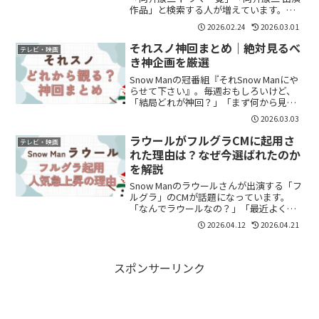
作品」と検索する人が増えています。で
も最近はドラマで見かける機会も増え
2026.02.24
2026.03.01
て、「刑事役やってるよね？」「主演も
あるの？」と気になっている人も多いは
それスノ神回まとめ｜絶対見るべ
テレビ・映画
ず。気づけば、出演作は...
き神企画を厳選
Snow Manの冠番組『それSnow Manにや
らせて下さい』。毎週おもしろいけど、
「結局どれが神回？」「まず何から見れ
ばいい？」すでに70本を超える配信があ
2026.03.03
り、何から観るか迷いますよね。ファン
評価が高い神回を厳選してまとめます。
ラウールがフルグラCMに起用さ
テレビ・映画
① それ...
れた理由は？なぜ今選ばれたのか
を解説
Snow Manのラウールさんが出演する「フ
ルグラ」のCMが話題になっています。
「なんでラウールなの？」「最近よく見
るけど人気上がってる？」と気になった
2026.04.12
2026.04.21
方も多いのではないでしょうか。結論か
らいうと、ラウールさんは“幅広い世代に
届く存在になっ...
スポンサーリンク