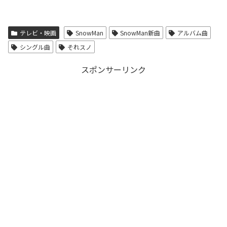
テレビ・映画
SnowMan
SnowMan新曲
アルバム曲
シングル曲
それスノ
スポンサーリンク