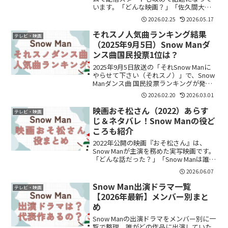
います。「どんな映画？」「佐久間大介
は何役？」「アクション系？」「重い作
2026.02.25
2026.05.17
品？」と気になっている人も多いのでは
ないでしょうか。結論から言うと、『ス
それスノ人気曲ランキング結果
テレビ・映画
ペシャルズ』は“殺...
（2025年9月5日）Snow Manダ
ンス曲国民投票1位は？
2025年9月5日放送の「それSnow Manに
やらせて下さい（それスノ）」で、Snow
Manダンス曲 国民投票ランキングが発表
されました。「人気曲はどれ？」「1位
2026.02.20
2026.03.01
は？」「上位曲を知りたい」気になりま
すよね。放送内容を分かりやすくまとめ
映画おそ松さん（2022）あらす
テレビ・映画
ま...
じ＆ネタバレ！Snow Manの役ど
ころも紹介
2022年公開の映画『おそ松さん』は、
Snow Manが主演を務めた実写映画です。
「どんな話だった？」「Snow Manは誰が
何役？」「ネタバレ込みで結末を知りた
2026.06.07
い」という方も多いのではないでしょう
か。結論から言うと、映画『おそ松さ
Snow Man出演ドラマ一覧
テレビ・映画
ん』はギ...
【2026年最新】メンバー別まと
め
Snow Manの出演ドラマをメンバー別に一
覧で整理。誰がどの作品に出演していた