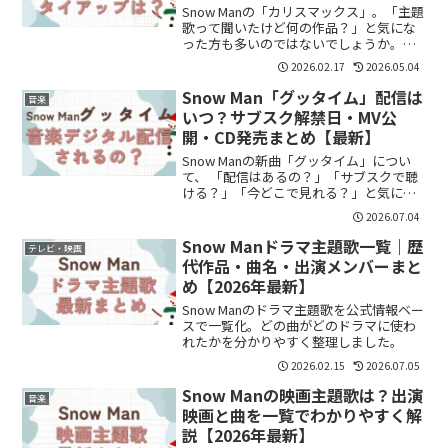
Snow Manの「カリスマックス」。「主題
歌って聞いたけど何の作品？」と気にな
った方も多いのではないでしょうか。結
論から言うと、「カリスマックス」はド
2026.02.17
2026.05.04
ラマや映画の主題歌ではありません。で
はなぜ“主題歌っぽい”と言われるほど話
Snow Man「グッタイム」配信は
音楽
題になったのか...
いつ？サブスク解禁日・MV公
開・CD発売まとめ【最新】
Snow Manの新曲「グッタイム」につい
て、 「配信はあるの？」「サブスクで聴
ける？」「今どこで見れる？」と気にな
っている方も多いのではないでしょう
2026.07.04
か。特に最近Snow Manを好きになった方
は、どこで曲をチェックすればいいか分
Snow Manドラマ主題歌一覧｜歴
テレビ・映画
かりにくい...
代作品・曲名・出演メンバーまと
め【2026年最新】
Snow Manのドラマ主題歌を公式情報ベー
スで一覧化。どの曲がどのドラマに使わ
れたかを分かりやすく整理しました。
2026.02.15
2026.07.05
Snow Manの映画主題歌は？出演
音楽
映画と曲を一覧でわかりやすく解
説【2026年最新】