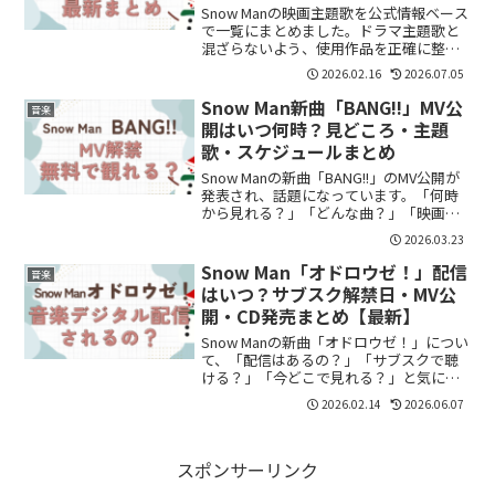
Snow Manの映画主題歌を公式情報ベース
で一覧にまとめました。ドラマ主題歌と
混ざらないよう、使用作品を正確に整理
しています。
2026.02.16
2026.07.05
Snow Man新曲「BANG!!」MV公
音楽
開はいつ何時？見どころ・主題
歌・スケジュールまとめ
Snow Manの新曲「BANG!!」のMV公開が
発表され、話題になっています。「何時
から見れる？」「どんな曲？」「映画と
の関係は？」と気になっている方も多い
2026.03.23
のではないでしょうか。この記事では、
MV公開時間・楽曲情報・スケジュール・
Snow Man「オドロウゼ！」配信
音楽
見どころ...
はいつ？サブスク解禁日・MV公
開・CD発売まとめ【最新】
Snow Manの新曲「オドロウゼ！」につい
て、「配信はあるの？」「サブスクで聴
ける？」「今どこで見れる？」と気にな
っている方も多いのではないでしょう
2026.02.14
2026.06.07
か。特に最近Snow Manを気になっている
方は、どこで曲をチェックすればいいか
悩みますよ...
スポンサーリンク