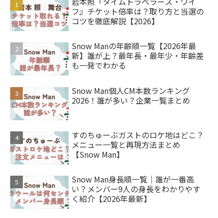
岩本照『タイムトラベラーズ・ワイ
フ』チケット倍率は？取り方と当選の
コツを徹底解説【2026】
Snow Manの年齢順一覧【2026年最
新】誰が上？最年長・最年少・年齢差
も一発でわかる
Snow Man個人CM本数ランキング
2026！誰が多い？企業一覧まとめ
すのちゅーぶガストのロケ地はどこ？
メニュー一覧と再現方法まとめ
【Snow Man】
Snow Man身長順一覧｜誰が一番高
い？メンバー9人の身長をわかりやす
く紹介【2026年最新】