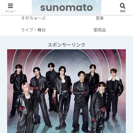
メンバー別
テレビ・映画
メニュー
検索
すのちゅーぶ
音楽
ライブ・舞台
愛用品
スポンサーリンク