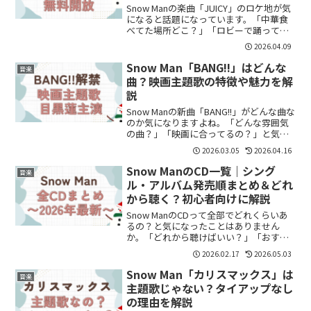
Snow Manの楽曲「JUICY」のロケ地が気
になると話題になっています。「中華食
べてた場所どこ？」「ロビーで踊ってた
ホテルは？」と気になって検索する人も
2026.04.09
多いようです。結論から言うと、JUICYの
ロケ地はホテルスプリングス幕張が有力
Snow Man「BANG!!」はどんな
音楽
とされ...
曲？映画主題歌の特徴や魅力を解
説
Snow Manの新曲「BANG!!」がどんな曲な
のか気になりますよね。「どんな雰囲気
の曲？」「映画に合ってるの？」と気に
なっている方も多いと思います。結論か
2026.03.05
2026.04.16
らいうと、「BANG!!」はアクション作品
に合った疾走感のある楽曲です。この記
Snow ManのCD一覧｜シング
音楽
事で...
ル・アルバム発売順まとめ＆どれ
から聴く？初心者向けに解説
Snow ManのCDって全部でどれくらいあ
るの？と気になったことはありません
か。「どれから聴けばいい？」「おすす
めは？」と迷う方も多いと思います。結
2026.02.17
2026.05.03
論から言うと、Snow Manはこれまでにシ
ングル・アルバム合わせて17作品以上を
Snow Man「カリスマックス」は
音楽
リリース...
主題歌じゃない？タイアップなし
の理由を解説