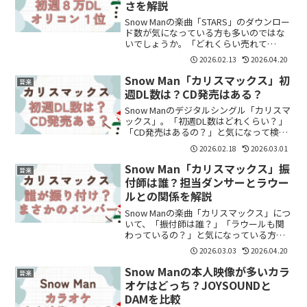
さを解説
Snow Manの楽曲「STARS」のダウンロー
ド数が気になっている方も多いのではな
いでしょうか。「どれくらい売れて
る？」「すごい記録なの？」と気になり
2026.02.13
2026.04.20
ますよね。結論からいうと、「STARS」
は初週約8万ダウンロードを記録し、
Snow Man「カリスマックス」初
音楽
Snow Ma...
週DL数は？CD発売はある？
Snow Manのデジタルシングル「カリスマ
ックス」。「初週DL数はどれくらい？」
「CD発売はあるの？」と気になって検索
する人も多いですよね。結論、「カリス
2026.02.18
2026.03.01
マックス」は初週72,212DLを記録し、シ
ングルとしてのCD発売はありません。■
Snow Man「カリスマックス」振
音楽
...
付師は誰？担当ダンサーとラウー
ルとの関係を解説
Snow Manの楽曲「カリスマックス」につ
いて、「振付師は誰？」「ラウールも関
わっているの？」と気になっている方も
多いのではないでしょうか。結論からい
2026.03.03
2026.04.20
うと、「カリスマックス」の振付はラウ
ール・ReiNa・macotoの3名が担当して
Snow Manの本人映像が多いカラ
音楽
います...
オケはどっち？JOYSOUNDと
DAMを比較