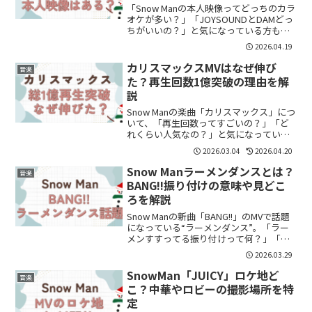
「Snow Manの本人映像ってどっちのカラ
オケが多い？」「JOYSOUNDとDAMどっ
ちがいいの？」と気になっている方も多
いのではないでしょうか。結論から言う
2026.04.19
と、Snow Manの本人映像を重視するなら
DAMの方がやや充実している傾向があ...
カリスマックスMVはなぜ伸び
音楽
た？再生回数1億突破の理由を解
説
Snow Manの楽曲「カリスマックス」につ
いて、「再生回数ってすごいの？」「ど
れくらい人気なの？」と気になっている
方も多いのではないでしょうか。結論か
2026.03.04
2026.04.20
らいうと、「カリスマックス」はMVとダ
ンスプラクティスを含めて総再生回数1億
Snow Manラーメンダンスとは？
音楽
回を突破して...
BANG!!振り付けの意味や見どこ
ろを解説
Snow Manの新曲「BANG!!」のMVで話題
になっている“ラーメンダンス”。「ラー
メンすすってる振り付けって何？」「誰
が考えたの？」と気になっている方も多
2026.03.29
いのではないでしょうか。この記事で
は、BANG!!のラーメンダンスの意味や振
SnowMan「JUICY」ロケ地ど
音楽
り付...
こ？中華やロビーの撮影場所を特
定