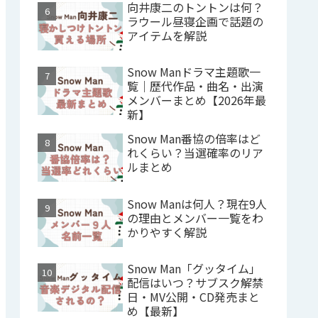
向井康二のトントンは何？
ラウール昼寝企画で話題の
アイテムを解説
Snow Manドラマ主題歌一
覧｜歴代作品・曲名・出演
メンバーまとめ【2026年最
新】
Snow Man番協の倍率はど
れくらい？当選確率のリア
ルまとめ
Snow Manは何人？現在9人
の理由とメンバー一覧をわ
かりやすく解説
Snow Man「グッタイム」
配信はいつ？サブスク解禁
日・MV公開・CD発売まと
め【最新】