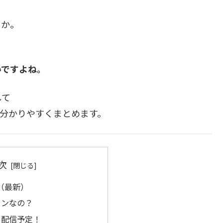
うか。
いですよね。
して
に分かりやすくまとめます。
次
（最新）
ョンなの？
も配信予定！