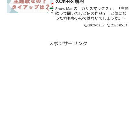
の理由を解説
Snow Manの「カリスマックス」。「主題
歌って聞いたけど何の作品？」と気にな
った方も多いのではないでしょうか。結
論から言うと、「カリスマックス」はド
2026.02.17
2026.05.04
ラマや映画の主題歌ではありません。で
はなぜ“主題歌っぽい”と言われるほど話
題になったのか...
スポンサーリンク