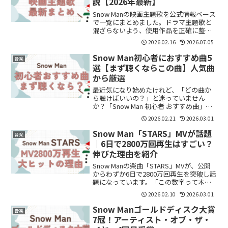
説【2026年最新】
Snow Manの映画主題歌を公式情報ベース
で一覧にまとめました。ドラマ主題歌と
混ざらないよう、使用作品を正確に整理
しています。
2026.02.16
2026.07.05
Snow Man初心者におすすめ曲5
音楽
選【まず聴くならこの曲】人気曲
から厳選
最近気になり始めたけれど、「どの曲か
ら聴けばいいの？」と迷っていません
か？「Snow Man 初心者 おすすめ曲」
「Snow Man どの曲から聴く？」と検索
2026.02.21
2026.03.01
する人が増えています。この記事では、
初心者でも聴きやすく、Snow Manの魅力
Snow Man「STARS」MVが話題
音楽
が...
｜6日で2800万回再生はすごい？
伸びた理由を紹介
Snow Manの楽曲「STARS」MVが、公開
からわずか6日で2800万回再生を突破し話
題になっています。「この数字って本当
にすごいの？」「なぜここまで伸びた
2026.02.10
2026.03.01
の？」と気になる人も多いはず。この記
事では、再生回数のすごさや急伸の理由
Snow Manゴールドディスク大賞
音楽
を分かり...
7冠！アーティスト・オブ・ザ・