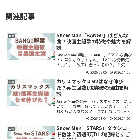
関連記事
Snow Man「BANG!!」はどんな
音楽
曲？映画主題歌の特徴や魅力を解
説
Snow Manの新曲「BANG!!」がどんな曲な
のか気になりますよね。「どんな雰囲気
の曲？」「映画に合ってるの？」と気に
なっている方も多いと思います。結論か
2026.03.05
2026.04.16
らいうと、「BANG!!」はアクション作品
に合った疾走感のある楽曲です。この記
カリスマックスMVはなぜ伸び
音楽
事で...
た？再生回数1億突破の理由を解
説
Snow Manの楽曲「カリスマックス」につ
いて、「再生回数ってすごいの？」「ど
れくらい人気なの？」と気になっている
方も多いのではないでしょうか。結論か
2026.03.04
2026.04.20
らいうと、「カリスマックス」はMVとダ
ンスプラクティスを含めて総再生回数1億
Snow Man「STARS」ダウンロー
音楽
回を突破して...
ド数は？初週8万DLの記録とすご