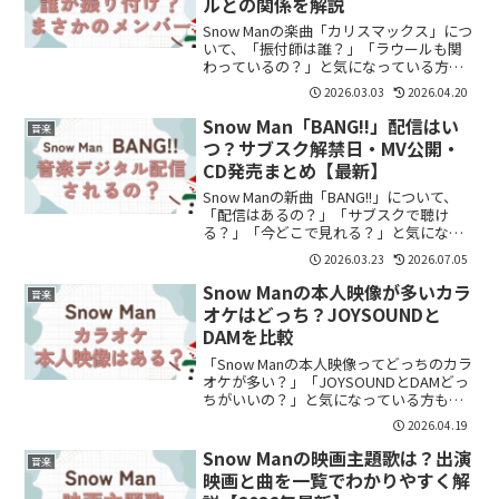
ルとの関係を解説
Snow Manの楽曲「カリスマックス」につ
いて、「振付師は誰？」「ラウールも関
わっているの？」と気になっている方も
多いのではないでしょうか。結論からい
2026.03.03
2026.04.20
うと、「カリスマックス」の振付はラウ
ール・ReiNa・macotoの3名が担当して
Snow Man「BANG!!」配信はい
音楽
います...
つ？サブスク解禁日・MV公開・
CD発売まとめ【最新】
Snow Manの新曲「BANG!!」について、
「配信はあるの？」「サブスクで聴け
る？」「今どこで見れる？」と気になっ
ている方も多いのではないでしょうか。
2026.03.23
2026.07.05
特に最近Snow Manを好きになった方は、
どこで曲をチェックすればいいか分かり
Snow Manの本人映像が多いカラ
音楽
にくい...
オケはどっち？JOYSOUNDと
DAMを比較
「Snow Manの本人映像ってどっちのカラ
オケが多い？」「JOYSOUNDとDAMどっ
ちがいいの？」と気になっている方も多
いのではないでしょうか。結論から言う
2026.04.19
と、Snow Manの本人映像を重視するなら
DAMの方がやや充実している傾向があ...
Snow Manの映画主題歌は？出演
音楽
映画と曲を一覧でわかりやすく解