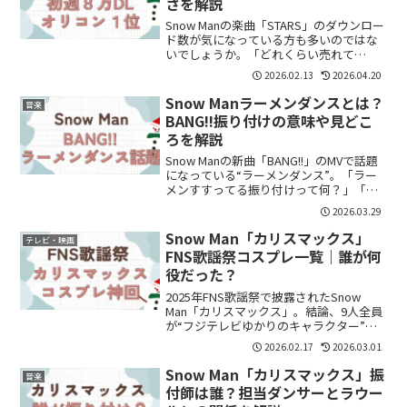
さを解説
Snow Manの楽曲「STARS」のダウンロー
ド数が気になっている方も多いのではな
いでしょうか。「どれくらい売れて
る？」「すごい記録なの？」と気になり
2026.02.13
2026.04.20
ますよね。結論からいうと、「STARS」
は初週約8万ダウンロードを記録し、
Snow Manラーメンダンスとは？
音楽
Snow Ma...
BANG!!振り付けの意味や見どこ
ろを解説
Snow Manの新曲「BANG!!」のMVで話題
になっている“ラーメンダンス”。「ラー
メンすすってる振り付けって何？」「誰
が考えたの？」と気になっている方も多
2026.03.29
いのではないでしょうか。この記事で
は、BANG!!のラーメンダンスの意味や振
Snow Man「カリスマックス」
テレビ・映画
り付...
FNS歌謡祭コスプレ一覧｜誰が何
役だった？
2025年FNS歌謡祭で披露されたSnow
Man「カリスマックス」。結論、9人全員
が“フジテレビゆかりのキャラクター”に
なりきって登場しました。誰が何役だっ
2026.02.17
2026.03.01
たのか、一覧でまとめます。Snow
Man「カリスマックス」FNS歌謡祭は何が
Snow Man「カリスマックス」振
音楽
すご...
付師は誰？担当ダンサーとラウー