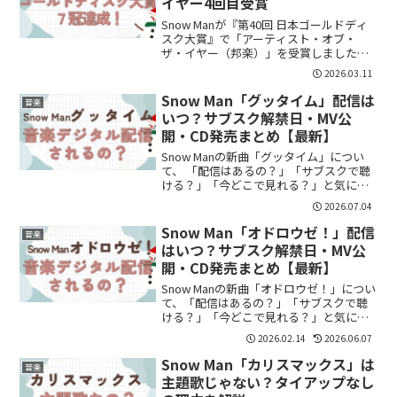
イヤー4回目受賞
Snow Manが『第40回 日本ゴールドディ
スク大賞』で「アーティスト・オブ・
ザ・イヤー（邦楽）」を受賞しました。
これでSnow Manは 4回目の受賞となりま
2026.03.11
す。さらに・アルバム・シングル・ミュ
ージックビデオなど複数部門でも受賞
Snow Man「グッタイム」配信は
音楽
し、合計...
いつ？サブスク解禁日・MV公
開・CD発売まとめ【最新】
Snow Manの新曲「グッタイム」につい
て、 「配信はあるの？」「サブスクで聴
ける？」「今どこで見れる？」と気にな
っている方も多いのではないでしょう
2026.07.04
か。特に最近Snow Manを好きになった方
は、どこで曲をチェックすればいいか分
Snow Man「オドロウゼ！」配信
音楽
かりにくい...
はいつ？サブスク解禁日・MV公
開・CD発売まとめ【最新】
Snow Manの新曲「オドロウゼ！」につい
て、「配信はあるの？」「サブスクで聴
ける？」「今どこで見れる？」と気にな
っている方も多いのではないでしょう
2026.02.14
2026.06.07
か。特に最近Snow Manを気になっている
方は、どこで曲をチェックすればいいか
Snow Man「カリスマックス」は
音楽
悩みますよ...
主題歌じゃない？タイアップなし