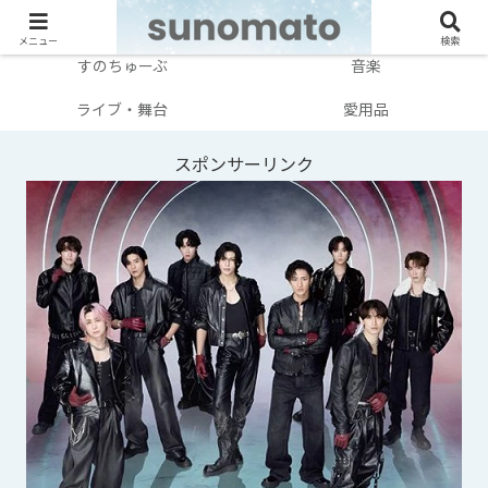
メンバー別
テレビ・映画
メニュー
検索
すのちゅーぶ
音楽
ライブ・舞台
愛用品
スポンサーリンク