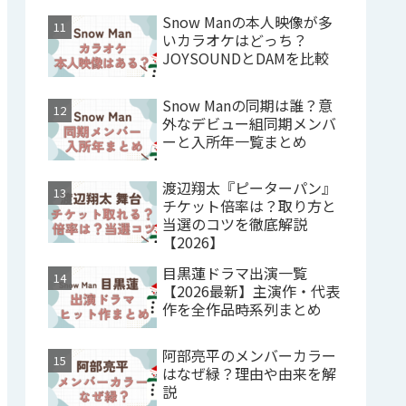
Snow Manの本人映像が多
いカラオケはどっち？
JOYSOUNDとDAMを比較
Snow Manの同期は誰？意
外なデビュー組同期メンバ
ーと入所年一覧まとめ
渡辺翔太『ピーターパン』
チケット倍率は？取り方と
当選のコツを徹底解説
【2026】
目黒蓮ドラマ出演一覧
【2026最新】主演作・代表
作を全作品時系列まとめ
阿部亮平のメンバーカラー
はなぜ緑？理由や由来を解
説