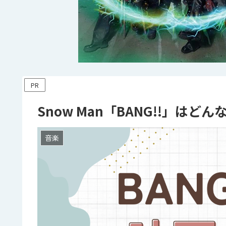
PR
Snow Man「BANG!!」
音楽