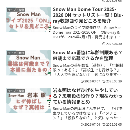
2026.03.05
う発表はありません。ただし、注意すべ
き行動はあります。干されるってどうい
Snow Man Dome Tour 2025-
ライブ・舞台
う意味？ファン...
2026 ON セットリスト一覧！Blu-
ray収録曲や見どころを紹介
Snow Manのライブ映像作品「Snow Man
Dome Tour 2025-2026 ON」のBlu-ray＆
DVDが、2026年7月1日に発売されます。
「ライブのセットリストをもう一度見た
2026.06.30
い！」「Blu-rayにはどの曲が収録され
る...
Snow Man番協に年齢制限ある？
ライブ・舞台
何歳まで応募できるかを整理
Snow Manの番組観覧（番協）。「年齢制
限ってある？」「高校生でも行ける？」
「大人でも浮かない？」気になりますよ
ね。結論から言うと、番組ごとに年齢条
2026.03.07
2026.03.29
件は違います。基本は“募集要項を確
認”番協は毎回、当選メールや募集ページ
岩本照はなぜひげを生やしてい
ライブ・舞台
に条件が書かれま...
る？忍者役の役作り？現在わかっ
ている情報まとめ
Snow Manの岩本照さんを見て、「ひげを
生やしているのはなぜ？」「イメチェ
ン？」「役作りなの？」と気になった方
も多いのではないでしょうか。これまで
2026.07.04
2026.07.05
爽やかな印象が強かった岩本照さんです