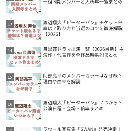
ー組同期メンバーと入所年一覧まとめ
渡辺翔太『ピーターパン』チケット倍
率は？取り方と当選のコツを徹底解説
【2026】
目黒蓮ドラマ出演一覧【2026最新】主
演作・代表作を全作品時系列まとめ
阿部亮平のメンバーカラーはなぜ緑？
理由や由来を解説
渡辺翔太『ピーターパン』いつから？
公演日程・会場・倍率まとめ
ラウール写真集『SWAN』発売決定！