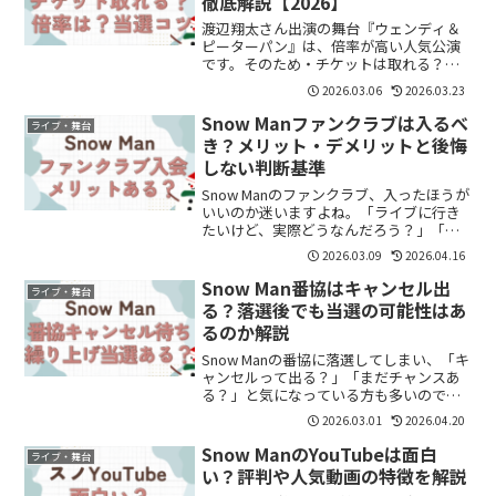
徹底解説【2026】
渡辺翔太さん出演の舞台『ウェンディ＆
ピーターパン』は、倍率が高い人気公演
です。そのため・チケットは取れる？・
一般でも間に合う？・どうすれば当たり
2026.03.06
2026.03.23
やすい？と不安に感じている方も多いと
思います。結論から言うと、事前に準備
Snow Manファンクラブは入るべ
ライブ・舞台
すれば当選のチャンスは十...
き？メリット・デメリットと後悔
しない判断基準
Snow Manのファンクラブ、入ったほうが
いいのか迷いますよね。「ライブに行き
たいけど、実際どうなんだろう？」「入
って後悔しない？」と気になっている方
2026.03.09
2026.04.16
も多いと思います。結論からいうと、ラ
イブに行きたいなら入っておく価値はあ
Snow Man番協はキャンセル出
ライブ・舞台
ります。この記事...
る？落選後でも当選の可能性はあ
るのか解説
Snow Manの番協に落選してしまい、「キ
ャンセルって出る？」「まだチャンスあ
る？」と気になっている方も多いのでは
ないでしょうか。結論からいうと、番協
2026.03.01
2026.04.20
はキャンセルが出ることがあり、繰り上
げ当選の可能性もゼロではありません。
Snow ManのYouTubeは面白
ライブ・舞台
ただし枠はかなり...
い？評判や人気動画の特徴を解説