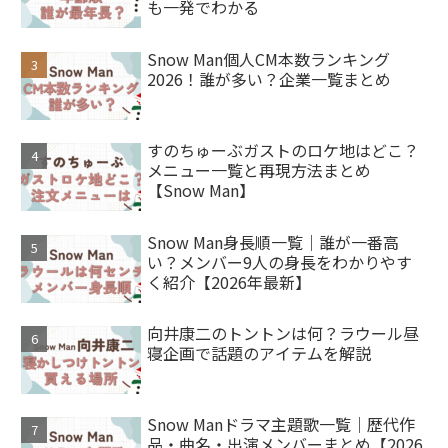
も一発でわかる
Snow Man個人CM本数ランキング
2026！誰が多い？企業一覧まとめ
すのちゅーぶガストのロケ地はどこ？
メニュー一覧と再現方法まとめ
【Snow Man】
Snow Man身長順一覧｜誰が一番高
い？メンバー9人の身長をわかりやす
く紹介【2026年最新】
向井康二のトントンは何？ラウール昼
寝企画で話題のアイテムを解説
Snow Manドラマ主題歌一覧｜歴代作
品・曲名・出演メンバーまとめ【2026