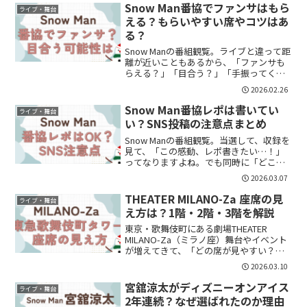
が、最近はひげ姿で登場する機会が増
Snow Man番協でファンサはもら
ライブ・舞台
え、SNSでも話題に...
える？もらいやすい席やコツはあ
る？
Snow Manの番組観覧。ライブと違って距
離が近いこともあるから、「ファンサも
らえる？」「目合う？」「手振ってくれ
る？」気になりますよね。結論から言う
2026.02.26
と、近いので目が合う可能性はある。で
も狙うものではない。整理します。番協
Snow Man番協レポは書いてい
ライブ・舞台
でファンサはある...
い？SNS投稿の注意点まとめ
Snow Manの番組観覧。当選して、収録を
見て、「この感動、レポ書きたい…！」
ってなりますよね。でも同時に「どこま
で書いていいの？」「違反になる？」
2026.03.07
「干されない？」不安も出てきます。整
理します。番協レポは基本OK？完全NGで
THEATER MILANO-Za 座席の見
ライブ・舞台
はありません。...
え方は？1階・2階・3階を解説
東京・歌舞伎町にある劇場THEATER
MILANO-Za（ミラノ座）舞台やイベント
が増えてきて、「どの席が見やすい？」
「1階と2階はどっちがいい？」と気にな
2026.03.10
っている方も多いのではないでしょう
か。この記事では・THEATER MILANO-...
宮舘涼太がディズニーオンアイス
ライブ・舞台
2年連続？なぜ選ばれたのか理由