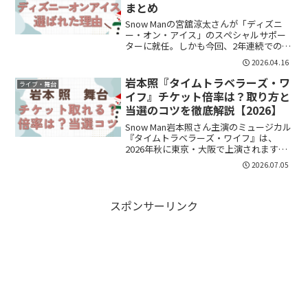
まとめ
Snow Manの宮舘涼太さんが「ディズニ
ー・オン・アイス」のスペシャルサポー
ターに就任。しかも今回、2年連続での起
用ということで話題になっています。
2026.04.16
「なぜ宮舘さん？」「2年連続ってすごい
の？」と気になった方も多いはずです。
岩本照『タイムトラベラーズ・ワ
ライブ・舞台
結論からまとめま...
イフ』チケット倍率は？取り方と
当選のコツを徹底解説【2026】
Snow Man岩本照さん主演のミュージカル
『タイムトラベラーズ・ワイフ』は、
2026年秋に東京・大阪で上演されます。
そのため、チケットは取れる？倍率はど
2026.07.05
れくらい？一般発売でも間に合う？当た
りやすい方法はある？と気になっている
方も多いのでは...
スポンサーリンク