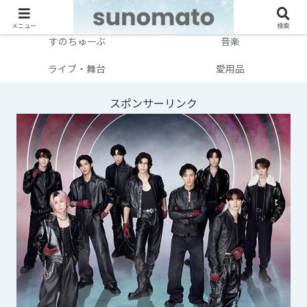
メンバー別
テレビ・映画
メニュー
検索
すのちゅーぶ
音楽
ライブ・舞台
愛用品
スポンサーリンク