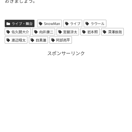
おきましょう。
ライブ・舞台
SnowMan
ライブ
ラウール
佐久間大介
向井康二
宮舘涼太
岩本照
深澤辰哉
渡辺翔太
目黒蓮
阿部亮平
スポンサーリンク