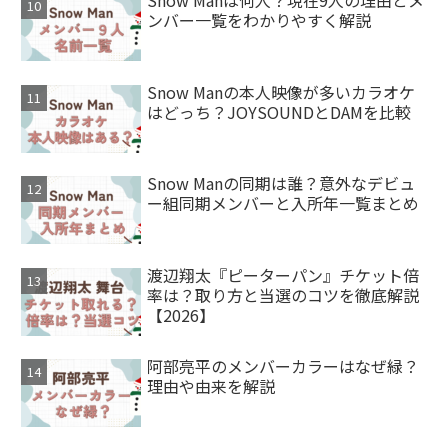
Snow Manは何人？現在9人の理由とメ
ンバー一覧をわかりやすく解説
Snow Manの本人映像が多いカラオケ
はどっち？JOYSOUNDとDAMを比較
Snow Manの同期は誰？意外なデビュ
ー組同期メンバーと入所年一覧まとめ
渡辺翔太『ピーターパン』チケット倍
率は？取り方と当選のコツを徹底解説
【2026】
阿部亮平のメンバーカラーはなぜ緑？
理由や由来を解説