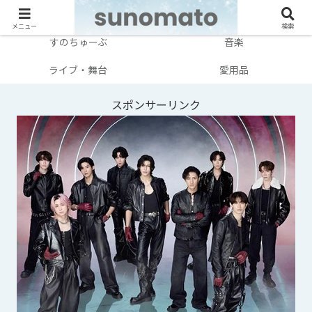
メンバー別
テレビ・映画
メニュー
検索
すのちゅーぶ
音楽
ライブ・舞台
愛用品
スポンサーリンク