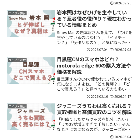
る？」気になりますよね。結論から言う
2026.02.26
と、近いので目が合う可能性はある。で
も狙うものではない。整理します。番協
岩本照はなぜひげを生やしてい
ライブ・舞台
でファンサはある...
る？忍者役の役作り？現在わかっ
ている情報まとめ
Snow Manの岩本照さんを見て、「ひげを
生やしているのはなぜ？」「イメチェ
ン？」「役作りなの？」と気になった方
も多いのではないでしょうか。これまで
2026.07.04
2026.07.05
爽やかな印象が強かった岩本照さんです
が、最近はひげ姿で登場する機会が増
目黒蓮CMのスマホはどれ？
ライブ・舞台
え、SNSでも話題に...
motorola edge 60の購入方法や
価格を解説
目黒蓮さんのCMで使われているスマホが
気になりますよね。「どの機種？」「ど
こで買える？」と調べている方も多いと
思います。結論からいうと、CMで使用さ
2026.02.16
2026.04.17
れているのは「motorola edge 60」で
す。この記事では、購入方法や価格、特
ジャニーズうちわは高く売れる？
ライブ・舞台
徴をわ...
買取相場と高価買取のコツを解説
「担降りしたからグッズを処分したい」
「うちわが増えすぎて手放したい」そん
なときに気になるのが、ジャニーズのう
ちわって高く売れるの？という点ですよ
2026.05.04
ね。結論から言うと、うちわは条件次第