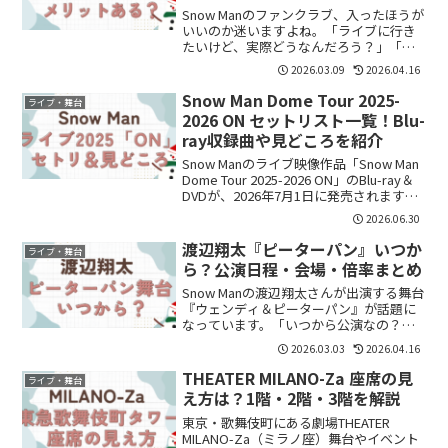
Snow Manのファンクラブ、入ったほうが
いいのか迷いますよね。「ライブに行き
たいけど、実際どうなんだろう？」「入
って後悔しない？」と気になっている方
2026.03.09
2026.04.16
も多いと思います。結論からいうと、ラ
イブに行きたいなら入っておく価値はあ
Snow Man Dome Tour 2025-
ライブ・舞台
ります。この記事...
2026 ON セットリスト一覧！Blu-
ray収録曲や見どころを紹介
Snow Manのライブ映像作品「Snow Man
Dome Tour 2025-2026 ON」のBlu-ray＆
DVDが、2026年7月1日に発売されます。
「ライブのセットリストをもう一度見た
2026.06.30
い！」「Blu-rayにはどの曲が収録され
る...
渡辺翔太『ピーターパン』いつか
ライブ・舞台
ら？公演日程・会場・倍率まとめ
Snow Manの渡辺翔太さんが出演する舞台
『ウェンディ＆ピーターパン』が話題に
なっています。「いつから公演なの？」
「どこの会場でやるの？」「チケット倍
2026.03.03
2026.04.16
率はどれくらい？」と気になっている方
も多いのではないでしょうか。この記事
THEATER MILANO-Za 座席の見
ライブ・舞台
では、公演日程や...
え方は？1階・2階・3階を解説
東京・歌舞伎町にある劇場THEATER
MILANO-Za（ミラノ座）舞台やイベント