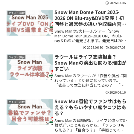
に、評判をまとめました。バラエティ動
2026.03.06
画：メンバーの個性が分かるSnow Manの
YouTubeで一番人気なのがバラエティ...
Snow Man Dome Tour 2025-
ライブ・舞台
2026 ON Blu-ray&DVD発売！初
回盤と通常盤の違いや収録内容ま
とめ
Snow Manの5大ドームツアー「Snow
Man Dome Tour 2025-2026 ON」のBlu-
ray＆DVDが発売されます。発売日は2026
年7月1日。発売前からAmazonや楽天な
2026.06.30
2026.07.05
どの予約リンクがSNSで多く拡散されて
おり...
ラウールはライブ衣装担当？
ライブ・舞台
Snow Manの演出も関わる理由が
すごい
Snow Manのラウールが「衣装や演出に関
わっている」と話題になっています。
「衣装って本当に担当してるの？」「ど
こまで関わってるの？」と気になった方
2026.04.16
も多いのではないでしょうか。結論から
言うと、ラウールはSnow Manの演出や衣
Snow Man番協でファンサはもら
ライブ・舞台
装に深く関...
える？もらいやすい席やコツはあ
る？
Snow Manの番組観覧。ライブと違って距
離が近いこともあるから、「ファンサも
らえる？」「目合う？」「手振ってくれ