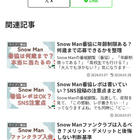
X
LINE
関連記事
Snow Man番協に年齢制限ある？
ライブ・舞台
何歳まで応募できるかを整理
Snow Manの番組観覧（番協）。「年齢制
限ってある？」「高校生でも行ける？」
「大人でも浮かない？」気になりますよ
ね。結論から言うと、番組ごとに年齢条
2026.03.07
2026.03.29
件は違います。基本は“募集要項を確
認”番協は毎回、当選メールや募集ページ
Snow Man番協レポは書いてい
ライブ・舞台
に条件が書かれま...
い？SNS投稿の注意点まとめ
Snow Manの番組観覧。当選して、収録を
見て、「この感動、レポ書きたい…！」
ってなりますよね。でも同時に「どこま
で書いていいの？」「違反になる？」
2026.03.07
「干されない？」不安も出てきます。整
理します。番協レポは基本OK？完全NGで
Snow Manファンクラブは入るべ
ライブ・舞台
はありません。...
き？メリット・デメリットと後悔
しない判断基準