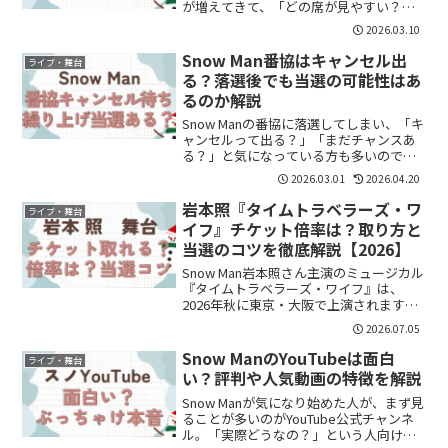
が増えてきて、「どの席が見やすい？」
「1階と2階はどっちがいい？」と気にな
2026.03.10
っている方も多いのではないでしょう
か。この記事では・THEATER MILANO-...
Snow Man番協はキャンセル出
ライブ・舞台
る？落選後でも当選の可能性はあ
るのか解説
Snow Manの番協に落選してしまい、「キ
ャンセルって出る？」「まだチャンスあ
る？」と気になっている方も多いのでは
ないでしょうか。結論からいうと、番協
2026.03.01
2026.04.20
はキャンセルが出ることがあり、繰り上
げ当選の可能性もゼロではありません。
岩本照『タイムトラベラーズ・ワ
ライブ・舞台
ただし枠はかなり...
イフ』チケット倍率は？取り方と
当選のコツを徹底解説【2026】
Snow Man岩本照さん主演のミュージカル
『タイムトラベラーズ・ワイフ』は、
2026年秋に東京・大阪で上演されます。
そのため、チケットは取れる？倍率はど
2026.07.05
れくらい？一般発売でも間に合う？当た
りやすい方法はある？と気になっている
Snow ManのYouTubeは面白
ライブ・舞台
方も多いのでは...
い？評判や人気動画の特徴を解説
Snow Manが気になり始めた人が、まず見
ることが多いのがYouTube公式チャンネ
ル。「実際どうなの？」という人向け