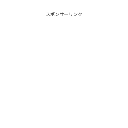
でしっかり値段がつきます。特に人気メ
ンバーや限定品は、想像以...
スポンサーリンク