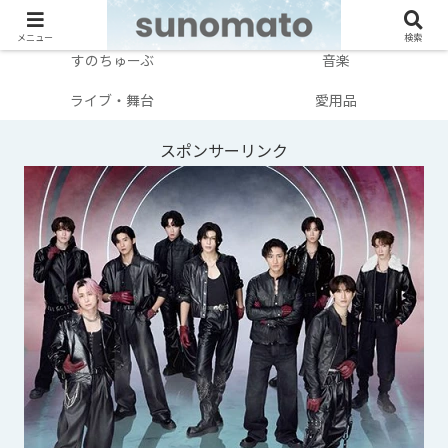
メンバー別
テレビ・映画
メニュー
検索
すのちゅーぶ
音楽
ライブ・舞台
愛用品
スポンサーリンク