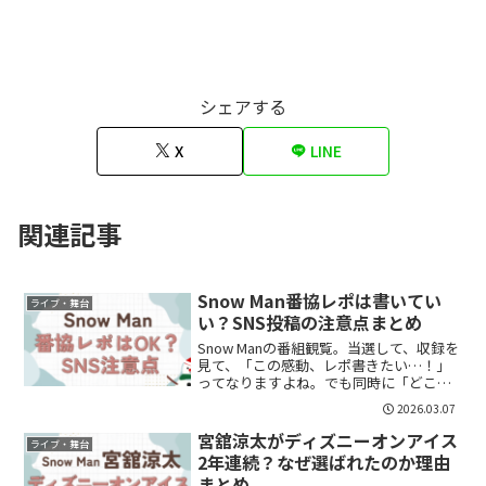
シェアする
X
LINE
関連記事
Snow Man番協レポは書いてい
ライブ・舞台
い？SNS投稿の注意点まとめ
Snow Manの番組観覧。当選して、収録を
見て、「この感動、レポ書きたい…！」
ってなりますよね。でも同時に「どこま
で書いていいの？」「違反になる？」
2026.03.07
「干されない？」不安も出てきます。整
理します。番協レポは基本OK？完全NGで
宮舘涼太がディズニーオンアイス
ライブ・舞台
はありません。...
2年連続？なぜ選ばれたのか理由
まとめ