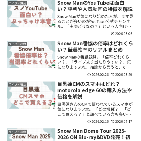
げ当選の可能性もゼロではありません。
Snow ManのYouTubeは面白
ライブ・舞台
ただし枠はかなり...
い？評判や人気動画の特徴を解説
Snow Manが気になり始めた人が、まず見
ることが多いのがYouTube公式チャンネ
ル。「実際どうなの？」という人向け
に、評判をまとめました。バラエティ動
2026.03.06
画：メンバーの個性が分かるSnow Manの
YouTubeで一番人気なのがバラエティ...
Snow Man番協の倍率はどれくら
ライブ・舞台
い？当選確率のリアルまとめ
Snow Manの番組観覧。「倍率どれくら
い？」「ライブより当たりやすい？」気
になりますよね。結論から言うと、かな
り低いです。Snow Man番協の倍率が低い
2026.02.26
2026.03.29
理由理由はシンプル。・観覧人数が少な
い（数十人〜数百人規模）・応募は全国
目黒蓮CMのスマホはどれ？
ライブ・舞台
から・ファ...
motorola edge 60の購入方法や
価格を解説
目黒蓮さんのCMで使われているスマホが
気になりますよね。「どの機種？」「ど
こで買える？」と調べている方も多いと
思います。結論からいうと、CMで使用さ
2026.02.16
2026.04.17
れているのは「motorola edge 60」で
す。この記事では、購入方法や価格、特
Snow Man Dome Tour 2025-
ライブ・舞台
徴をわ...
2026 ON Blu-ray&DVD発売！初