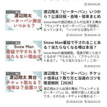
ちわって高く売れるの？という点ですよ
2026.05.04
ね。結論から言うと、うちわは条件次第
でしっかり値段がつきます。特に人気メ
渡辺翔太『ピーターパン』いつか
ライブ・舞台
ンバーや限定品は、想像以...
ら？公演日程・会場・倍率まとめ
Snow Manの渡辺翔太さんが出演する舞台
『ウェンディ＆ピーターパン』が話題に
なっています。「いつから公演なの？」
「どこの会場でやるの？」「チケット倍
2026.03.03
2026.04.16
率はどれくらい？」と気になっている方
も多いのではないでしょうか。この記事
Snow Man番協で干されることあ
ライブ・舞台
では、公演日程や...
る？当たらなくなる噂は本当？
Snow Manの番組観覧。落選が続くと出て
くるのが「干された？」「ブラックリス
トある？」「もう当たらない？」この不
安。結論から言うと、公式に“干す”とい
2026.03.05
う発表はありません。ただし、注意すべ
き行動はあります。干されるってどうい
渡辺翔太『ピーターパン』チケッ
ライブ・舞台
う意味？ファン...
ト倍率は？取り方と当選のコツを
徹底解説【2026】
渡辺翔太さん出演の舞台『ウェンディ＆
ピーターパン』は、倍率が高い人気公演
です。そのため・チケットは取れる？・
一般でも間に合う？・どうすれば当たり
2026.03.06
2026.03.23
やすい？と不安に感じている方も多いと