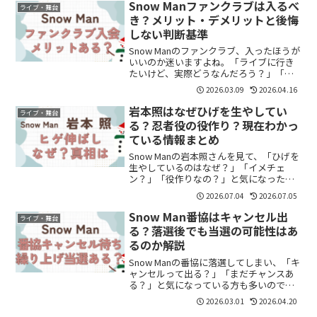
思います。結論から言うと、事前に準備
Snow Manファンクラブは入るべ
ライブ・舞台
すれば当選のチャンスは十...
き？メリット・デメリットと後悔
しない判断基準
Snow Manのファンクラブ、入ったほうが
いいのか迷いますよね。「ライブに行き
たいけど、実際どうなんだろう？」「入
って後悔しない？」と気になっている方
2026.03.09
2026.04.16
も多いと思います。結論からいうと、ラ
イブに行きたいなら入っておく価値はあ
岩本照はなぜひげを生やしてい
ライブ・舞台
ります。この記事...
る？忍者役の役作り？現在わかっ
ている情報まとめ
Snow Manの岩本照さんを見て、「ひげを
生やしているのはなぜ？」「イメチェ
ン？」「役作りなの？」と気になった方
も多いのではないでしょうか。これまで
2026.07.04
2026.07.05
爽やかな印象が強かった岩本照さんです
が、最近はひげ姿で登場する機会が増
Snow Man番協はキャンセル出
ライブ・舞台
え、SNSでも話題に...
る？落選後でも当選の可能性はあ
るのか解説
Snow Manの番協に落選してしまい、「キ
ャンセルって出る？」「まだチャンスあ
る？」と気になっている方も多いのでは
ないでしょうか。結論からいうと、番協
2026.03.01
2026.04.20
はキャンセルが出ることがあり、繰り上