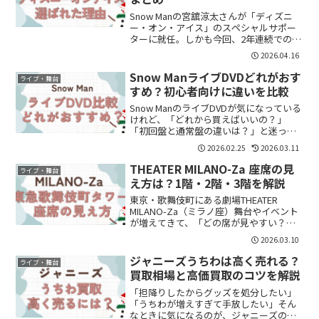
Snow Manの宮舘涼太さんが「ディズニ
ー・オン・アイス」のスペシャルサポー
ターに就任。しかも今回、2年連続での起
用ということで話題になっています。
2026.04.16
「なぜ宮舘さん？」「2年連続ってすごい
の？」と気になった方も多いはずです。
Snow ManライブDVDどれがおす
ライブ・舞台
結論からまとめま...
すめ？初心者向けに違いを比較
Snow ManのライブDVDが気になっている
けれど、「どれから買えばいいの？」
「初回盤と通常盤の違いは？」と迷って
いませんか？この記事では、初心者向け
2026.02.25
2026.03.11
におすすめの公演と、それぞれの違いを
分かりやすくまとめます。Snow Manライ
THEATER MILANO-Za 座席の見
ライブ・舞台
ブDVD...
え方は？1階・2階・3階を解説
東京・歌舞伎町にある劇場THEATER
MILANO-Za（ミラノ座）舞台やイベント
が増えてきて、「どの席が見やすい？」
「1階と2階はどっちがいい？」と気にな
2026.03.10
っている方も多いのではないでしょう
か。この記事では・THEATER MILANO-...
ジャニーズうちわは高く売れる？
ライブ・舞台
買取相場と高価買取のコツを解説
「担降りしたからグッズを処分したい」
「うちわが増えすぎて手放したい」そん
なときに気になるのが、ジャニーズのう