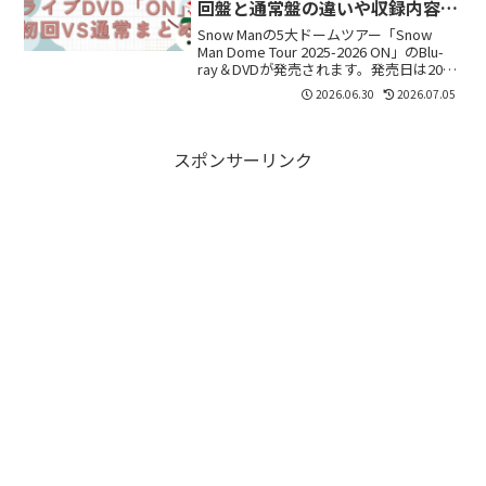
回盤と通常盤の違いや収録内容ま
とめ
Snow Manの5大ドームツアー「Snow
Man Dome Tour 2025-2026 ON」のBlu-
ray＆DVDが発売されます。発売日は2026
年7月1日。発売前からAmazonや楽天な
2026.06.30
2026.07.05
どの予約リンクがSNSで多く拡散されて
おり...
スポンサーリンク