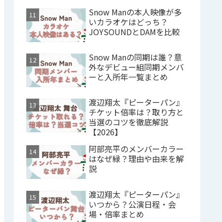
Snow Manの本人映像が多
いカラオケはどっち？
JOYSOUNDとDAMを比較
Snow Manの同期は誰？意
外なデビュー組同期メンバ
ーと入所年一覧まとめ
渡辺翔太『ピーターパン』
チケット倍率は？取り方と
当選のコツを徹底解説
【2026】
阿部亮平のメンバーカラー
はなぜ緑？理由や由来を解
説
渡辺翔太『ピーターパン』
いつから？公演日程・会
場・倍率まとめ