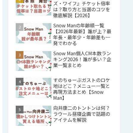
ズ・ワイフ』チケット倍率
は？取り方と当選のコツを
徹底解説【2026】
Snow Manの年齢順一覧
【2026年最新】誰が上？最
年長・最年少・年齢差も一
発でわかる
Snow Man個人CM本数ラン
キング2026！誰が多い？企
業一覧まとめ
すのちゅーぶガストのロケ
地はどこ？メニュー一覧と
再現方法まとめ【Snow
Man】
向井康二のトントンは何？
ラウール昼寝企画で話題の
アイテムを解説