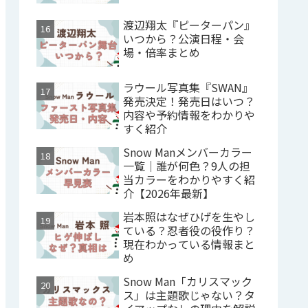
渡辺翔太『ピーターパン』
いつから？公演日程・会
場・倍率まとめ
ラウール写真集『SWAN』
発売決定！発売日はいつ？
内容や予約情報をわかりや
すく紹介
Snow Manメンバーカラー
一覧｜誰が何色？9人の担
当カラーをわかりやすく紹
介【2026年最新】
岩本照はなぜひげを生やし
ている？忍者役の役作り？
現在わかっている情報まと
め
Snow Man「カリスマック
ス」は主題歌じゃない？タ