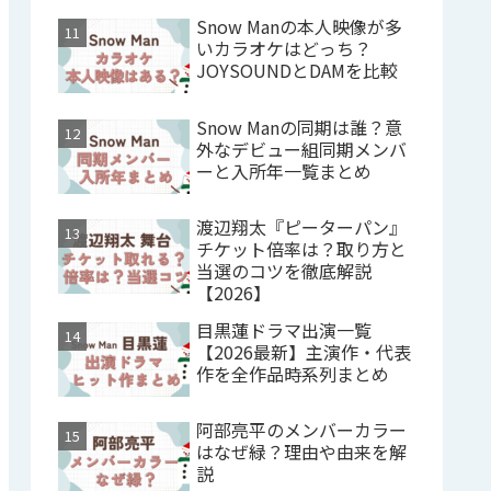
Snow Manの本人映像が多
いカラオケはどっち？
JOYSOUNDとDAMを比較
Snow Manの同期は誰？意
外なデビュー組同期メンバ
ーと入所年一覧まとめ
渡辺翔太『ピーターパン』
チケット倍率は？取り方と
当選のコツを徹底解説
【2026】
目黒蓮ドラマ出演一覧
【2026最新】主演作・代表
作を全作品時系列まとめ
阿部亮平のメンバーカラー
はなぜ緑？理由や由来を解
説