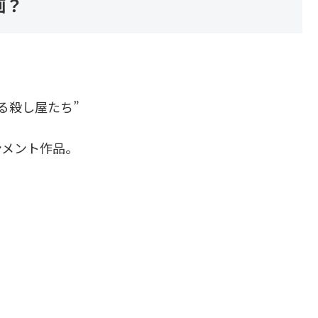
画？
る殺し屋たち”
ンメント作品。