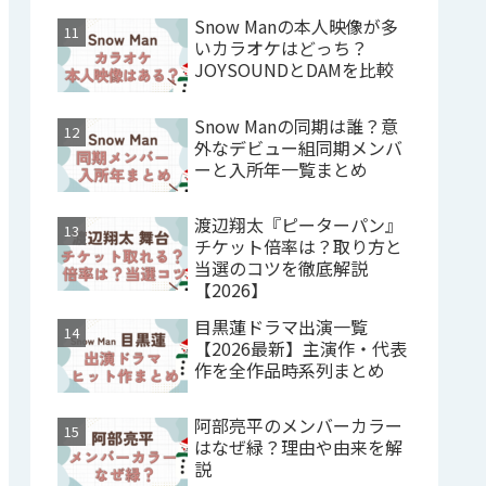
Snow Manの本人映像が多
いカラオケはどっち？
JOYSOUNDとDAMを比較
Snow Manの同期は誰？意
外なデビュー組同期メンバ
ーと入所年一覧まとめ
渡辺翔太『ピーターパン』
チケット倍率は？取り方と
当選のコツを徹底解説
【2026】
目黒蓮ドラマ出演一覧
【2026最新】主演作・代表
作を全作品時系列まとめ
阿部亮平のメンバーカラー
はなぜ緑？理由や由来を解
説