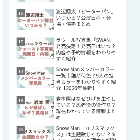
渡辺翔太『ピーターパン』
いつから？公演日程・会
場・倍率まとめ
ラウール写真集『SWAN』
発売決定！発売日はいつ？
内容や予約情報をわかりや
すく紹介
Snow Manメンバーカラー
一覧｜誰が何色？9人の担
当カラーをわかりやすく紹
介【2026年最新】
岩本照はなぜひげを生やし
ている？忍者役の役作り？
現在わかっている情報まと
め
Snow Man「カリスマック
ス」は主題歌じゃない？タ