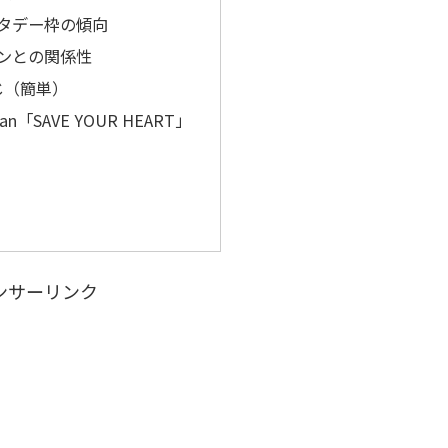
サタデー枠の傾向
インとの関係性
じ（簡単）
n「SAVE YOUR HEART」
ンサーリンク