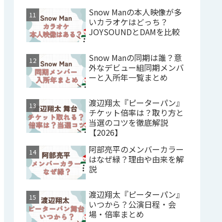
Snow Manの本人映像が多
いカラオケはどっち？
JOYSOUNDとDAMを比較
Snow Manの同期は誰？意
外なデビュー組同期メンバ
ーと入所年一覧まとめ
渡辺翔太『ピーターパン』
チケット倍率は？取り方と
当選のコツを徹底解説
【2026】
阿部亮平のメンバーカラー
はなぜ緑？理由や由来を解
説
渡辺翔太『ピーターパン』
いつから？公演日程・会
場・倍率まとめ