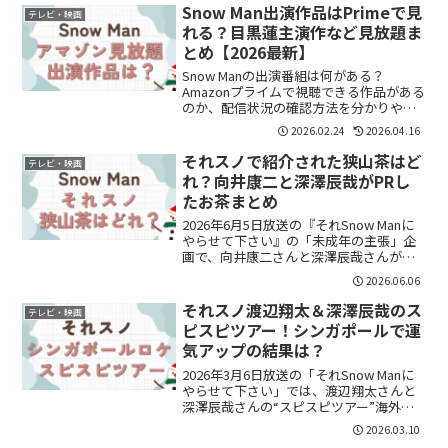
は、番組内容や沖縄ロケの様子、見どこ
Snow Man出演作品はPrimeで見
テレビ・映画
ろを分かりやすくまと...
れる？目黒蓮主演作など見放題ま
とめ【2026最新】
Snow Manの出演番組は何がある？
Amazonプライムで視聴できる作品がある
のか、配信状況の確認方法を分かりやす
くまとめました。
2026.02.24
2026.04.16
それスノで紹介された狭山茶はど
テレビ・映画
れ？向井康二と深澤辰哉がPRし
たお茶まとめ
2026年6月5日放送の『それSnow Manに
やらせて下さい』の「未成年の主張」企
画で、向井康二さんと深澤辰哉さんが狭
山茶をPRして話題になりました。放送を
2026.06.06
見て、それスノで紹介された狭山茶はど
れ？買えるの？どんなお茶なの？と気に
それスノ渡辺翔太＆深澤辰哉のス
テレビ・映画
なった方も...
ピスピツアー！シンガポールで運
気アップの結果は？
2026年3月6日放送の「それSnow Manに
やらせて下さい」では、渡辺翔太さんと
深澤辰哉さんの“スピスピツアー”海外ロ
ケが放送されました。今回の舞台はシン
2026.03.10
ガポール。スピリチュアルスポットを巡