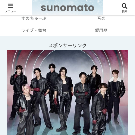
メンバー別
テレビ・映画
メニュー
検索
すのちゅーぶ
音楽
ライブ・舞台
愛用品
スポンサーリンク