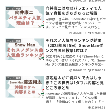
2026.02.27
2026.04.20
ド？」と気になりますよね。結論からい
うと、「SAVE YOUR HEART」は...
向井康二はなぜバラエティで人
テレビ・映画
気？真相をぎゅぎゅっと解説
向井康二さんは、Snow Manの中でもバラ
エティ番組での活躍が多いメンバーで
す。テレビで見かけて「この人おもしろ
い！」「Snow Manの中でもよくしゃべる
2026.03.16
2026.03.18
人？」と気になった人も多いのではない
でしょうか。実際、向井康二さんはSnow
それスノ人気曲ランキング結果
テレビ・映画
Ma...
（2025年9月5日）Snow Manダ
ンス曲国民投票1位は？
2025年9月5日放送の「それSnow Manに
やらせて下さい（それスノ）」で、Snow
Manダンス曲 国民投票ランキングが発表
されました。「人気曲はどれ？」「1位
2026.02.20
2026.03.01
は？」「上位曲を知りたい」気になりま
すよね。放送内容を分かりやすくまとめ
渡辺翔太が沖縄ロケで大はしゃ
テレビ・映画
ま...
ぎ？この世界は1ダフル内容と見
どころまとめ
Snow Manの渡辺翔太さんが出演した番組
が話題になっています。「どんな番
組？」「沖縄ロケって何したの？」「誰
と共演してる？」と気になっている方も
2026.03.31
多いのではないでしょうか。この記事で