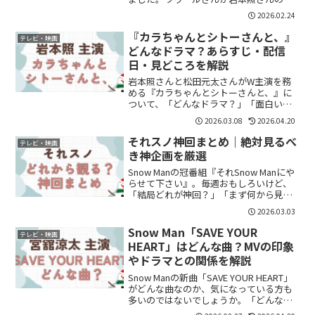
ミツを大暴露。クールでストイックなイ
2026.02.24
メージの岩本さんですが、今回はまさか
の“かわいい一面”が続々。まとめていき
『カラちゃんとシトーさんと、』
テレビ・映画
ます。岩本...
どんなドラマ？あらすじ・配信
日・見どころを解説
岩本照さんと松田元太さんがW主演を務
める『カラちゃんとシトーさんと、』に
ついて、「どんなドラマ？」「面白い
の？」と気になっている方も多いのでは
2026.03.08
2026.04.20
ないでしょうか。結論からいうと、本作
はサウナ・旅・食事をテーマにした、日
それスノ神回まとめ｜絶対見るべ
テレビ・映画
常の疲れをゆるめるヒーリン...
き神企画を厳選
Snow Manの冠番組『それSnow Manにや
らせて下さい』。毎週おもしろいけど、
「結局どれが神回？」「まず何から見れ
ばいい？」すでに70本を超える配信があ
2026.03.03
り、何から観るか迷いますよね。ファン
評価が高い神回を厳選してまとめます。
Snow Man「SAVE YOUR
テレビ・映画
① それ...
HEART」はどんな曲？MVの印象
やドラマとの関係を解説
Snow Manの新曲「SAVE YOUR HEART」
がどんな曲なのか、気になっている方も
多いのではないでしょうか。「どんな雰
囲気の曲？」「かっこいい系？バラー