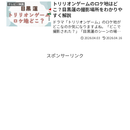
って運気を上げ、その場で「すごろく」
トリリオンゲームのロケ地はど
テレビ・映画
を行い、6...
こ？目黒蓮の撮影場所をわかりや
すく解説
ドラマ「トリリオンゲーム」のロケ地が
どこなのか気になりますよね。「どこで
撮影された？」「目黒蓮のシーンの場所
は？」と調べている方も多いと思いま
2026.04.03
2026.04.16
す。結論からいうと、ロケ地のひとつは
「ホテルスプリングス幕張」とされてい
ます。この記事では、撮影場...
スポンサーリンク