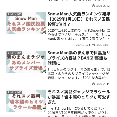
ぎ」「知的イメージ強い」「やっぱり頭
2026.05.22
いいよね」という声が続出。改めて、“阿
部亮平ってどれくらい頭いいの？”と気に
Snow Man人気曲ランキング結果
テレビ・映画
なった人も...
【2025年1月10日】それスノ国民
投票1位は？
2025年1月10日放送の「それSnow Manに
やらせて下さい（それスノ）」で、Snow
Manに歌ってほしい曲 国民投票ランキン
グが発表されました。応募総数はなんと
2026.02.21
2026.03.01
12.5万越え！「順位は？」「1位は何？」
「君彼は何位？」と気になってい...
Snow Man素のまんまで目黒蓮サ
テレビ・映画
プライズ内容は？BANG!!裏話も
話題に
Snow Manのラジオ「素のまんま」で、目
黒蓮さんからのサプライズメッセージが
話題になっています。「どんな内容だっ
たの？」「なぜサプライズ？」と気にな
2026.04.14
っている方も多いのではないでしょう
か。結論から言うと、映画『SAKAMOTO
それスノ実話ジャッジでラウール
テレビ・映画
DAYS』...
が暴露！岩本照のヒミツが可愛す
ぎた
「それSnow Manにやらせてください」
2026年2月20日放送回が大盛り上がりし
ました。ラウールさんが岩本照さんのヒ