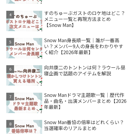
すのちゅーぶガストのロケ地はどこ？
メニュー一覧と再現方法まとめ
【Snow Man】
Snow Man身長順一覧｜誰が一番高
い？メンバー9人の身長をわかりやす
く紹介【2026年最新】
向井康二のトントンは何？ラウール昼
寝企画で話題のアイテムを解説
Snow Manドラマ主題歌一覧｜歴代作
品・曲名・出演メンバーまとめ【2026
年最新】
Snow Man番協の倍率はどれくらい？
当選確率のリアルまとめ