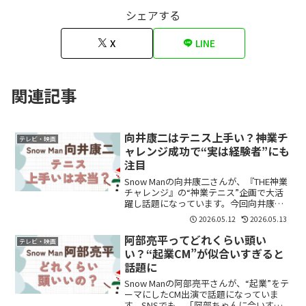
シェアする
X
LINE
関連記事
向井康二はテニス上手い？神業チ
テレビ・映画
ャレンジ成功で“実は経験者”にも
注目
Snow Manの向井康二さんが、『THE神業
チャレンジ』の“神業テニス”企画で大活
躍し話題になっています。今回向井康二
さんは、“走るバスの窓にボールを入れる
2026.05.12
2026.05.13
超コントロールショット”に挑戦。さらに
ファイナルステージまでクリアし、“ミス
阿部亮平ってどれくらい頭い
テレビ・映画
ターテ...
い？“起業CM”が似合いすぎると
話題に
Snow Manの阿部亮平さんが、“起業”をテ
ーマにしたCM出演で話題になっていま
す。SNSでも、「阿部ちゃんに合いす