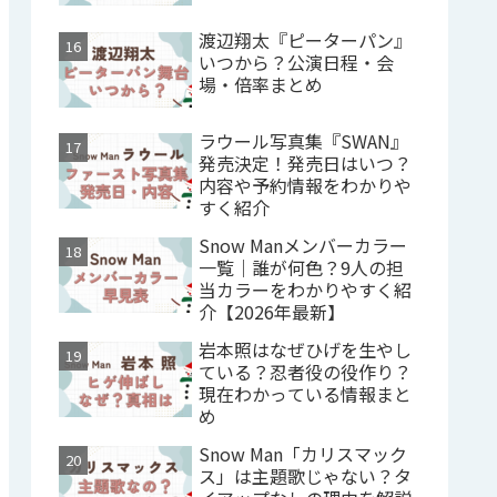
渡辺翔太『ピーターパン』
いつから？公演日程・会
場・倍率まとめ
ラウール写真集『SWAN』
発売決定！発売日はいつ？
内容や予約情報をわかりや
すく紹介
Snow Manメンバーカラー
一覧｜誰が何色？9人の担
当カラーをわかりやすく紹
介【2026年最新】
岩本照はなぜひげを生やし
ている？忍者役の役作り？
現在わかっている情報まと
め
Snow Man「カリスマック
ス」は主題歌じゃない？タ