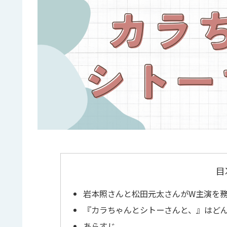
目
岩本照さんと松田元太さんがW主演を
『カラちゃんとシトーさんと、』はど
あらすじ