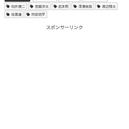
向井康二
宮舘涼太
岩本照
深澤辰哉
渡辺翔太
目黒蓮
阿部亮平
スポンサーリンク