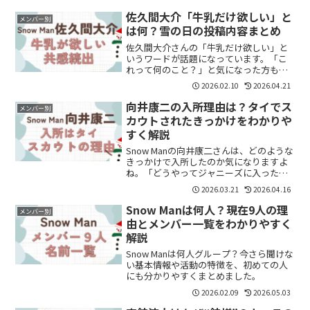
問を持つ人も増えています。結論から言
うと、Snow Manは9人それぞれに強いフ
佐久間大介「牛乳だけ欲しい」と
メンバー別
ァン層が...
は何？雪の日の投稿内容まとめ
佐久間大介さんの「牛乳だけ欲しい」と
いうワードが話題になっています。「こ
れって何のこと？」と気になった方も多
いのではないでしょうか。結論から言う
2026.02.10
2026.04.21
と、雪の日に投稿されたシンプルな一言
が共感を集め、拡散されたものです。こ
向井康二の入所理由は？タイでス
メンバー別
の記事では、投稿内容と話...
カウトされたきっかけをわかりや
すく解説
Snow Manの向井康二さんは、どのような
きっかけで入所したのか気になりますよ
ね。「どうやってジャニーズに入った
の？」「スカウトって本当？」と疑問に
2026.03.21
2026.04.16
思う方も多いと思います。結論からいう
と、向井康二さんはタイでスカウトされ
Snow Manは何人？現在9人の理
メンバー別
たことがきっかけで...
由とメンバー一覧をわかりやすく
解説
Snow Manは何人グループ？今さら聞けな
い基本情報や活動の特徴を、初めての人
にも分かりやすくまとめました。
2026.02.09
2026.05.03