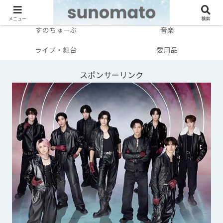
メンバー別
テレビ・映画
メニュー
検索
すのちゅーぶ
音楽
ライブ・舞台
愛用品
スポンサーリンク