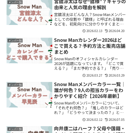
宮舘涼太はなぜ“舘様”？キャラの
メンバー別
由来と人気の理由を解説
宮舘涼太はどんな人？Snow Manメンバー
としての役割や「舘様」と呼ばれる理由
などを、初見向けに分かりやすくまとめ
ました。
2026.02.13
2026.04.20
Snow Manカレンダー2026はど
メンバー別
こで買える？予約方法と販売店舗
まとめ
Snow Manのオフィシャルカレンダー
2026が話題になっています。「どこで買
える？」「まだ予約できる？」「売り切
れある？」と気になっている方も多いの
2026.03.27
2026.03.29
ではないでしょうか。この記事では、
Snow Manカレンダー2026の購入方法や
Snow Manメンバーカラー一覧｜
メンバー別
販売店舗...
誰が何色？9人の担当カラーをわ
かりやすく紹介【2026年最新】
Snow Manのメンバーカラーについて、
「それぞれ何色？」「推しのカラーはど
れ？」「どうやって決まったの？」と気
になっている方も多いのではないでしょ
2026.02.12
2026.07.05
うか。結論からいうと、Snow Manには9
人それぞれ担当カラーがあり、ライブや
向井康二はハーフ？父母や国籍・
メンバー別
グッズ、公...