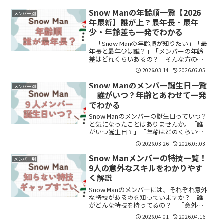
多いのではないでしょうか。この記事で
は、始球式の日時や場所に加えて、当日
Snow Manの年齢順一覧【2026
メンバー別
の様子や反応をま...
年最新】誰が上？最年長・最年
少・年齢差も一発でわかる
「「Snow Manの年齢順が知りたい」「最
年長と最年少は誰？」「メンバーの年齢
差はどれくらいあるの？」そんな方のた
めに、2026年最新の情報を一覧でまとめ
2026.03.14
2026.07.05
ました。結論からいうと、Snow Manは
1992年生まれから2003年生まれまでの...
Snow Manのメンバー誕生日一覧
メンバー別
｜誰がいつ？年齢とあわせて一発
でわかる
Snow Manのメンバーの誕生日っていつ？
と気になったことはありませんか。「誰
がいつ誕生日？」「年齢はどのくらい違
うの？」と気になる方も多いと思いま
2026.03.26
2026.05.03
す。結論から言うと、Snow Manは1992年
生まれから2003年生まれまでの9人で構
Snow Manメンバーの特技一覧！
メンバー別
成...
9人の意外なスキルをわかりやす
く解説
Snow Manのメンバーには、それぞれ意外
な特技があるのを知っていますか？「誰
がどんな特技を持ってるの？」「意外な
一面も知りたい」と気になる方も多いと
2026.04.01
2026.04.16