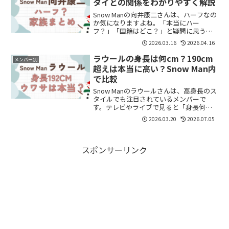
タイとの関係をわかりやすく解説
Snow Manの向井康二さんは、ハーフなの
か気になりますよね。「本当にハー
フ？」「国籍はどこ？」と疑問に思う方
も多いと思います。結論からいうと、向
2026.03.16
2026.04.16
井康二さんは日本人の父とタイ人の母を
持つハーフです。この記事では、国籍や
ラウールの身長は何cm？190cm
メンバー別
家族構成、タイとの関...
超えは本当に高い？Snow Man内
で比較
Snow Manのラウールさんは、高身長のス
タイルでも注目されているメンバーで
す。テレビやライブで見ると「身長何
cm？」「本当に190cm近い？」と気にな
2026.03.20
2026.07.05
る人も多いようです。この記事では、ラ
ウールさんの身長やスタイルの魅力につ
いて分かりやす...
スポンサーリンク