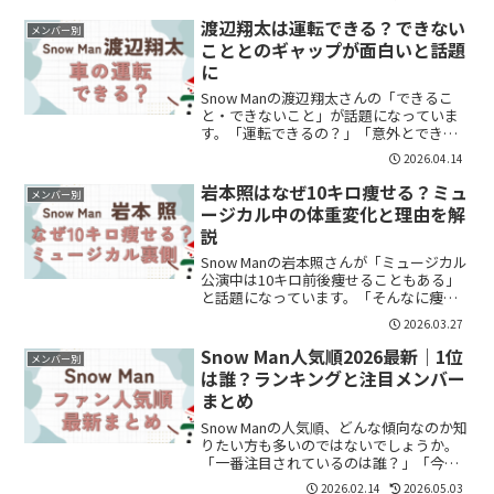
思います。この記事では、Snow Manメン
バー9人の特技を一覧でわかりやすくまと
渡辺翔太は運転できる？できない
メンバー別
めます...
こととのギャップが面白いと話題
に
Snow Manの渡辺翔太さんの「できるこ
と・できないこと」が話題になっていま
す。「運転できるの？」「意外とできな
いこと多い？」と気になっている方も多
2026.04.14
いのではないでしょうか。結論から言う
と、渡辺翔太さんは運転はできるもの
岩本照はなぜ10キロ痩せる？ミュ
メンバー別
の、生活系の手続きな...
ージカル中の体重変化と理由を解
説
Snow Manの岩本照さんが「ミュージカル
公演中は10キロ前後痩せることもある」
と話題になっています。「そんなに痩せ
るのはなぜ？」「体調は大丈夫？」と気
2026.03.27
になった方も多いのではないでしょう
か。Snow Manの中でも岩本照さんは、筋
Snow Man人気順2026最新｜1位
メンバー別
トレ好き...
は誰？ランキングと注目メンバー
まとめ
Snow Manの人気順、どんな傾向なのか知
りたい方も多いのではないでしょうか。
「一番注目されているのは誰？」「今話
題になっているメンバーは？」そんな疑
2026.02.14
2026.05.03