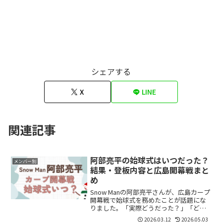
シェアする
X
LINE
関連記事
阿部亮平の始球式はいつだった？
メンバー別
結果・登板内容と広島開幕戦まと
め
Snow Manの阿部亮平さんが、広島カープ
開幕戦で始球式を務めたことが話題にな
りました。「実際どうだった？」「どん
な様子だった？」と気になっている方も
2026.03.12
2026.05.03