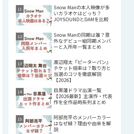
Snow Manの本人映像が多
いカラオケはどっち？
JOYSOUNDとDAMを比較
Snow Manの同期は誰？意
外なデビュー組同期メンバ
ーと入所年一覧まとめ
渡辺翔太『ピーターパン』
チケット倍率は？取り方と
当選のコツを徹底解説
【2026】
目黒蓮ドラマ出演一覧
【2026最新】主演作・代表
作を全作品時系列まとめ
阿部亮平のメンバーカラー
はなぜ緑？理由や由来を解
説