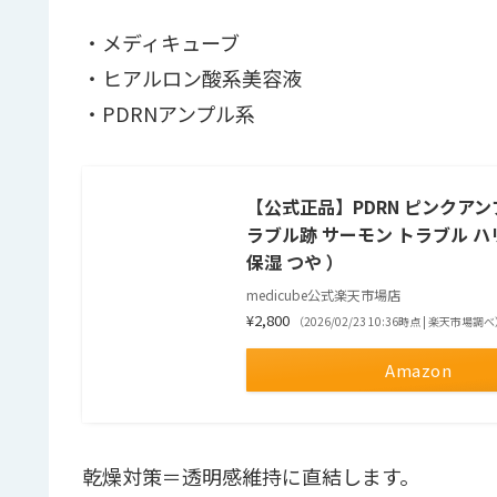
・メディキューブ
・ヒアルロン酸系美容液
・PDRNアンプル系
【公式正品】PDRN ピンクアンプル
ラブル跡 サーモン トラブル ハ
保湿 つや ）
medicube公式楽天市場店
¥2,800
（2026/02/23 10:36時点 | 楽天市場調
Amazon
乾燥対策＝透明感維持に直結します。