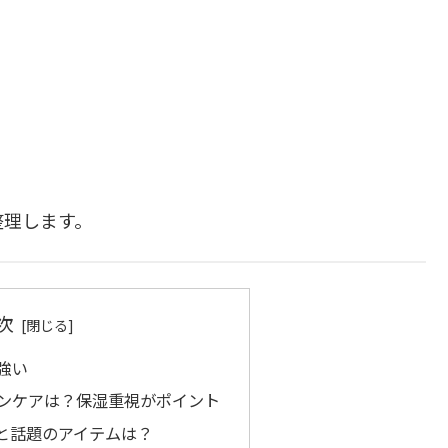
整理します。
次
強い
キンケアは？保湿重視がポイント
と話題のアイテムは？