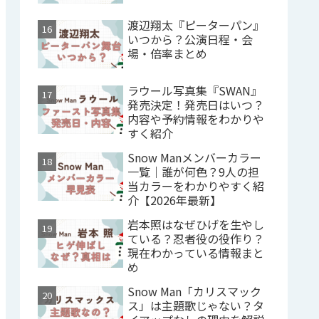
渡辺翔太『ピーターパン』
いつから？公演日程・会
場・倍率まとめ
ラウール写真集『SWAN』
発売決定！発売日はいつ？
内容や予約情報をわかりや
すく紹介
Snow Manメンバーカラー
一覧｜誰が何色？9人の担
当カラーをわかりやすく紹
介【2026年最新】
岩本照はなぜひげを生やし
ている？忍者役の役作り？
現在わかっている情報まと
め
Snow Man「カリスマック
ス」は主題歌じゃない？タ