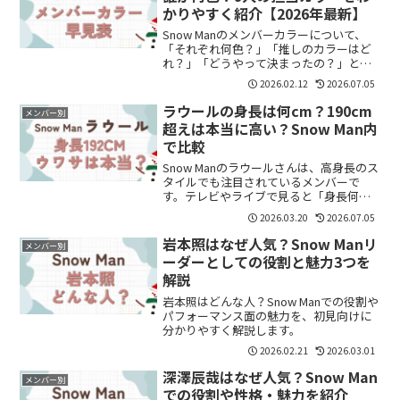
かりやすく紹介【2026年最新】
Snow Manのメンバーカラーについて、
「それぞれ何色？」「推しのカラーはど
れ？」「どうやって決まったの？」と気
になっている方も多いのではないでしょ
2026.02.12
2026.07.05
うか。結論からいうと、Snow Manには9
人それぞれ担当カラーがあり、ライブや
ラウールの身長は何cm？190cm
メンバー別
グッズ、公...
超えは本当に高い？Snow Man内
で比較
Snow Manのラウールさんは、高身長のス
タイルでも注目されているメンバーで
す。テレビやライブで見ると「身長何
cm？」「本当に190cm近い？」と気にな
2026.03.20
2026.07.05
る人も多いようです。この記事では、ラ
ウールさんの身長やスタイルの魅力につ
岩本照はなぜ人気？Snow Manリ
メンバー別
いて分かりやす...
ーダーとしての役割と魅力3つを
解説
岩本照はどんな人？Snow Manでの役割や
パフォーマンス面の魅力を、初見向けに
分かりやすく解説します。
2026.02.21
2026.03.01
深澤辰哉はなぜ人気？Snow Man
メンバー別
での役割や性格・魅力を紹介