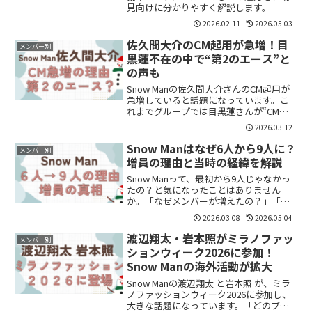
見向けに分かりやすく解説します。
2026.02.11
2026.05.03
佐久間大介のCM起用が急増！目
メンバー別
黒蓮不在の中で“第2のエース”と
の声も
Snow Manの佐久間大介さんのCM起用が
急増していると話題になっています。こ
れまでグループでは目黒蓮さんが“CMエ
ース”として知られていましたが、最近で
2026.03.12
は佐久間さんの活躍も目立つようになっ
てきました。業界関係者の間では「第2の
Snow Manはなぜ6人から9人に？
メンバー別
目黒蓮にな...
増員の理由と当時の経緯を解説
Snow Manって、最初から9人じゃなかっ
たの？と気になったことはありません
か。「なぜメンバーが増えたの？」「不
仲だったから？」と疑問に思う方も多い
2026.03.08
2026.05.04
と思います。結論から言うと、Snow Man
が6人から9人になったのは、不仲ではな
渡辺翔太・岩本照がミラノファッ
メンバー別
くデビュ...
ションウィーク2026に参加！
Snow Manの海外活動が拡大
Snow Manの渡辺翔太 と岩本照 が、ミラ
ノファッションウィーク2026に参加し、
大きな話題になっています。「どのブラ