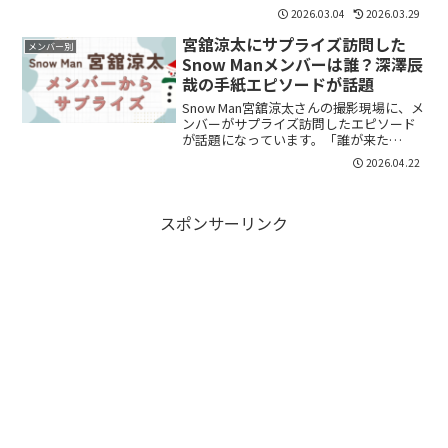
ンド？」「ランウェイ歩いた？」「現地
2026.03.04
2026.03.29
の反応は？」気になるポイントを整理し
ます。ミラノファッションウィークと
宮舘涼太にサプライズ訪問した
メンバー別
は？ミラノフ...
Snow Manメンバーは誰？深澤辰
哉の手紙エピソードが話題
Snow Man宮舘涼太さんの撮影現場に、メ
ンバーがサプライズ訪問したエピソード
が話題になっています。「誰が来た
の？」「どんな内容だった？」と気にな
2026.04.22
っている方も多いのではないでしょう
か。結論から言うと、岩本照さんと深澤
辰哉さんが現場を訪れ、...
スポンサーリンク