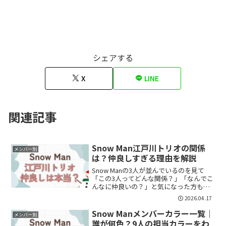
シェアする
X
LINE
関連記事
Snow Man江戸川トリオの関係
メンバー別
は？仲良しすぎる理由を解説
Snow Manの3人が並んでいるのを見て
「この3人ってどんな関係？」「なんでこ
んなに仲良いの？」と気になった方も多
いのではないでしょうか。特に・佐久間
2026.04.17
大介・渡辺翔太・宮舘涼太この3人の組み
合わせはよく話題になります。この記事
Snow Manメンバーカラー一覧｜
メンバー別
では・江戸川ト...
誰が何色？9人の担当カラーをわ