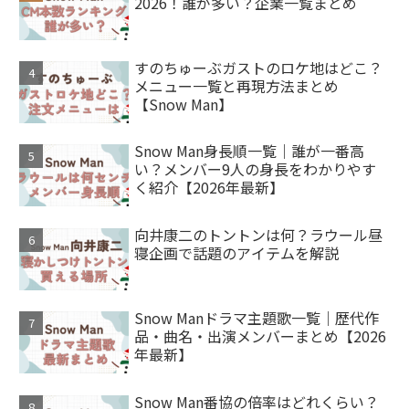
2026！誰が多い？企業一覧まとめ
すのちゅーぶガストのロケ地はどこ？
メニュー一覧と再現方法まとめ
【Snow Man】
Snow Man身長順一覧｜誰が一番高
い？メンバー9人の身長をわかりやす
く紹介【2026年最新】
向井康二のトントンは何？ラウール昼
寝企画で話題のアイテムを解説
Snow Manドラマ主題歌一覧｜歴代作
品・曲名・出演メンバーまとめ【2026
年最新】
Snow Man番協の倍率はどれくらい？