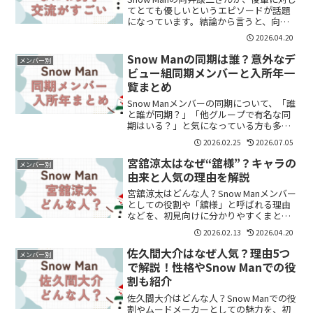
てとても優しいというエピソードが話題
になっています。結論から言うと、向井
康二さんは後輩に対してかなり面倒見が
2026.04.20
よく、距離の近い関係を築くタイプで
す。今回注目されているのは、なにわ男
Snow Manの同期は誰？意外なデ
メンバー別
子・高橋恭平さんと...
ビュー組同期メンバーと入所年一
覧まとめ
Snow Manメンバーの同期について、「誰
と誰が同期？」「他グループで有名な同
期はいる？」と気になっている方も多い
のではないでしょうか。結論からいう
2026.02.25
2026.07.05
と、Snow Manは入所年が異なるメンバー
で構成されており、それぞれに有名な同
宮舘涼太はなぜ“舘様”？キャラの
メンバー別
期がいます...
由来と人気の理由を解説
宮舘涼太はどんな人？Snow Manメンバー
としての役割や「舘様」と呼ばれる理由
などを、初見向けに分かりやすくまとめ
ました。
2026.02.13
2026.04.20
佐久間大介はなぜ人気？理由5つ
メンバー別
で解説！性格やSnow Manでの役
割も紹介
佐久間大介はどんな人？Snow Manでの役
割やムードメーカーとしての魅力を、初