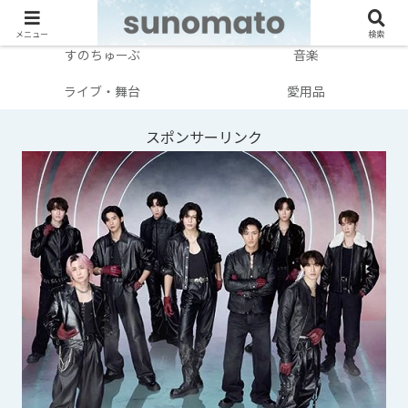
メンバー別
テレビ・映画
メニュー
検索
すのちゅーぶ
音楽
ライブ・舞台
愛用品
スポンサーリンク