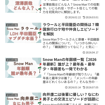
深澤辰哉はどんな人？Snow Manでの役割
や、いじられ役・サポート役としての魅
力を初見向けに解説します。
2026.02.22
2026.03.01
ラウールと半田龍臣の関係は？韓
メンバー別
国旅行ロケ地や仲良しエピソード
を解説
Snow Manラウールさんと俳優・半田龍臣
さんの関係について、「いつから仲いい
の？」「韓国旅行ってなに？」と気にな
っている方も多いのではないでしょう
2026.04.17
か。結論から言うと、2人は小学生の頃か
らのダンス仲間で、長年の付き合いがあ
Snow Manの年齢順一覧【2026
メンバー別
る関係です。この...
年最新】誰が上？最年長・最年
少・年齢差も一発でわかる
「「Snow Manの年齢順が知りたい」「最
年長と最年少は誰？」「メンバーの年齢
差はどれくらいあるの？」そんな方のた
めに、2026年最新の情報を一覧でまとめ
2026.03.14
2026.07.05
ました。結論からいうと、Snow Manは
1992年生まれから2003年生まれまでの...
向井康二は後輩に優しい？なにわ
メンバー別
男子との交流エピソードが話題に
Snow Manの向井康二さんが、後輩に対し