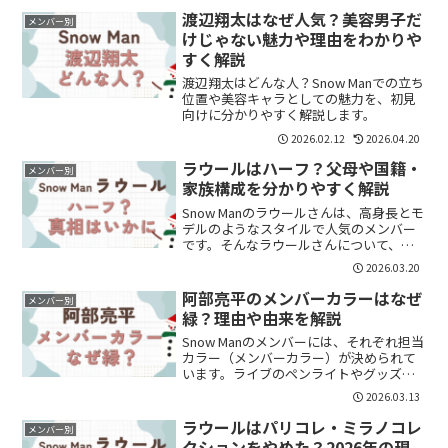
気になった方も多いのではないでしょう
渡辺翔太はなぜ人気？美容男子だ
メンバー別
か。実は阿部亮平...
けじゃない魅力や理由をわかりや
すく解説
渡辺翔太はどんな人？Snow Manでの立ち
位置や美容キャラとしての魅力を、初見
向けに分かりやすく解説します。
2026.02.12
2026.04.20
ラウールはハーフ？父母や国籍・
メンバー別
家族構成を分かりやすく解説
Snow Manのラウールさんは、高身長とモ
デルのようなスタイルで人気のメンバー
です。そんなラウールさんについて、
「ハーフなの？」「どこの国の血が入っ
2026.03.20
ているの？」と気になって検索する人も
多いようです。この記事では、ラウール
阿部亮平のメンバーカラーはなぜ
メンバー別
さんがハーフと言わ...
緑？理由や由来を解説
Snow Manのメンバーには、それぞれ担当
カラー（メンバーカラー）が決められて
います。ライブのペンライトやグッズな
どでも重要な要素で、ファンにとって
2026.03.13
は“推し”を象徴する大切な色でもありま
す。その中で、阿部亮平さんのメンバー
ラウールはパリコレ・ミラノコレ
メンバー別
カラーは「緑」。...
クションをやめた？2026年の現