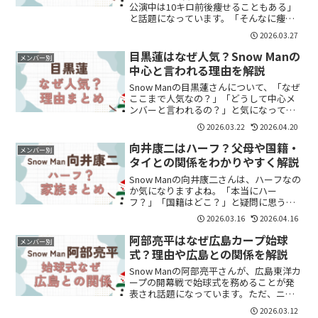
公演中は10キロ前後痩せることもある」
と話題になっています。「そんなに痩せ
るのはなぜ？」「体調は大丈夫？」と気
2026.03.27
になった方も多いのではないでしょう
か。Snow Manの中でも岩本照さんは、筋
目黒蓮はなぜ人気？Snow Manの
メンバー別
トレ好き...
中心と言われる理由を解説
Snow Manの目黒蓮さんについて、「なぜ
ここまで人気なの？」「どうして中心メ
ンバーと言われるの？」と気になってい
る方も多いのではないでしょうか。結論
2026.03.22
2026.04.20
からいうと、目黒蓮さんは一般層への入
口となる存在であり、作品と楽曲の両方
向井康二はハーフ？父母や国籍・
メンバー別
を引っ張る役割を...
タイとの関係をわかりやすく解説
Snow Manの向井康二さんは、ハーフなの
か気になりますよね。「本当にハー
フ？」「国籍はどこ？」と疑問に思う方
も多いと思います。結論からいうと、向
2026.03.16
2026.04.16
井康二さんは日本人の父とタイ人の母を
持つハーフです。この記事では、国籍や
阿部亮平はなぜ広島カープ始球
メンバー別
家族構成、タイとの関...
式？理由や広島との関係を解説
Snow Manの阿部亮平さんが、広島東洋カ
ープの開幕戦で始球式を務めることが発
表され話題になっています。ただ、ニュ
ースを見て「阿部ちゃんって広島出身だ
2026.03.12
っけ？」「なんでカープの始球式？」と