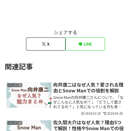
シェアする
X
LINE
関連記事
向井康二はなぜ人気？愛される理
メンバー別
由とSnow Manでの役割を解説
Snow Manの向井康二さんについて、「な
ぜこんなに人気なの？」「どうして愛さ
れてるの？」と気になっている方も多い
のではないでしょうか。結論からいう
2026.02.20
2026.04.20
と、向井康二さんは“場を明るくする
力”と“周囲を活かす立ち回り”で愛されて
佐久間大介はなぜ人気？理由5つ
メンバー別
いるメンバーです...
で解説！性格やSnow Manでの役