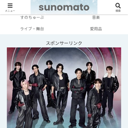
メンバー別
テレビ・映画
メニュー
検索
すのちゅーぶ
音楽
ライブ・舞台
愛用品
スポンサーリンク