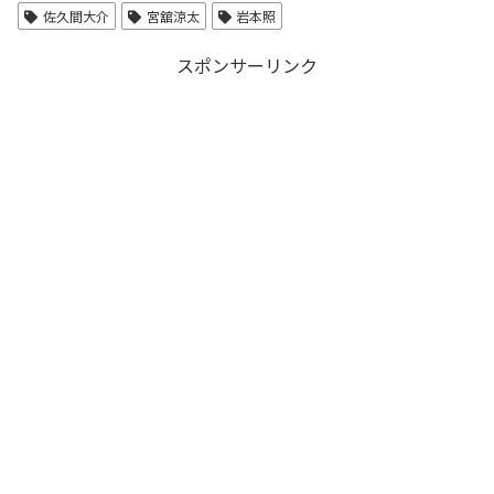
佐久間大介
宮舘涼太
岩本照
スポンサーリンク