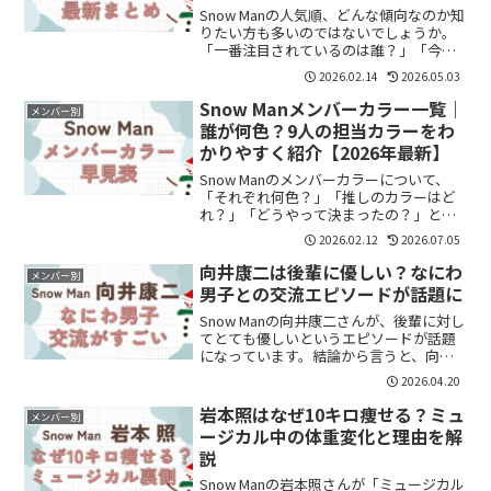
Snow Manの人気順、どんな傾向なのか知
りたい方も多いのではないでしょうか。
「一番注目されているのは誰？」「今話
題になっているメンバーは？」そんな疑
2026.02.14
2026.05.03
問を持つ人も増えています。結論から言
うと、Snow Manは9人それぞれに強いフ
Snow Manメンバーカラー一覧｜
メンバー別
ァン層が...
誰が何色？9人の担当カラーをわ
かりやすく紹介【2026年最新】
Snow Manのメンバーカラーについて、
「それぞれ何色？」「推しのカラーはど
れ？」「どうやって決まったの？」と気
になっている方も多いのではないでしょ
2026.02.12
2026.07.05
うか。結論からいうと、Snow Manには9
人それぞれ担当カラーがあり、ライブや
向井康二は後輩に優しい？なにわ
メンバー別
グッズ、公...
男子との交流エピソードが話題に
Snow Manの向井康二さんが、後輩に対し
てとても優しいというエピソードが話題
になっています。結論から言うと、向井
康二さんは後輩に対してかなり面倒見が
2026.04.20
よく、距離の近い関係を築くタイプで
す。今回注目されているのは、なにわ男
岩本照はなぜ10キロ痩せる？ミュ
メンバー別
子・高橋恭平さんと...
ージカル中の体重変化と理由を解
説
Snow Manの岩本照さんが「ミュージカル