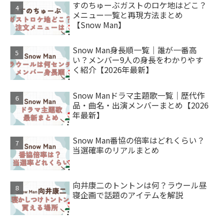
すのちゅーぶガストのロケ地はどこ？
メニュー一覧と再現方法まとめ
【Snow Man】
Snow Man身長順一覧｜誰が一番高
い？メンバー9人の身長をわかりやす
く紹介【2026年最新】
Snow Manドラマ主題歌一覧｜歴代作
品・曲名・出演メンバーまとめ【2026
年最新】
Snow Man番協の倍率はどれくらい？
当選確率のリアルまとめ
向井康二のトントンは何？ラウール昼
寝企画で話題のアイテムを解説