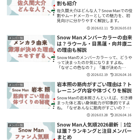
割も紹介
佐久間大介はどんな人？Snow Manでの役
割やムードメーカーとしての魅力を、初
見向けに分かりやすく解説します。
2026.02.11
2026.05.03
Snow Manメンバーカラーの由来
メンバー別
は？ラウール・目黒蓮・向井康二
の理由も解説
Snow Manのメンバーカラーって、どうや
って決まったのか気になりますよね。
「なぜこの色なの？」「誰が決めた
の？」と疑問に思う方も多いと思いま
2026.02.19
2026.04.16
す。結論からいうと、追加メンバー3人の
カラーは深澤辰哉さんが考えて決めたと
岩本照の筋肉がすごい理由は？ト
メンバー別
されています。この記事...
レーニング内容や体づくりを解説
Snow Manの岩本照さんといえば、引き締
まった体と高い身体能力が印象的ですよ
ね。「なぜあんなに筋肉がすごいの？」
「どんなトレーニングをしているの？」
2026.03.28
2026.04.16
と気になっている方も多いのではないで
しょうか。この記事では、岩本照さんの
Snow Man人気順2026最新｜1位
メンバー別
筋肉がすごい理由...
は誰？ランキングと注目メンバー
まとめ