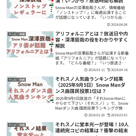
演！いつから？放送時間も解説
Snow Manの深澤辰哉さんが、情報番組
「ノンストップ！」に毎週出演すること
が話題になっています。「いつから出
演？」「毎週ってレギュラー？」と気に
2026.04.04
なっている方も多いのではないでしょう
か。結論から言うと、深澤辰哉さんは
アリフォルニアとは？放送日や内
テレビ・映画
2026年3月30日か...
容・深澤辰哉の役をわかりやすく
解説
Snow Manの深澤辰哉さんが出演する新番
組『アリフォルニア』が話題になってい
ます。「どんな番組？」「いつ放送され
るの？」と気になる方も多いのではない
2026.03.11
2026.04.16
でしょうか。この記事では、番組の内容
や放送日、深澤辰哉さんの役どころ、視
それスノ人気曲ランキング結果
テレビ・映画
聴方法まで分かり...
（2025年9月5日）Snow Manダ
ンス曲国民投票1位は？
2025年9月5日放送の「それSnow Manに
やらせて下さい（それスノ）」で、Snow
Manダンス曲 国民投票ランキングが発表
されました。「人気曲はどれ？」「1位
2026.02.20
2026.03.01
は？」「上位曲を知りたい」気になりま
すよね。放送内容を分かりやすくまとめ
それスノに堂本光一が登場！10人
テレビ・映画
ま...
連続完コピの結果は？衝撃の結末