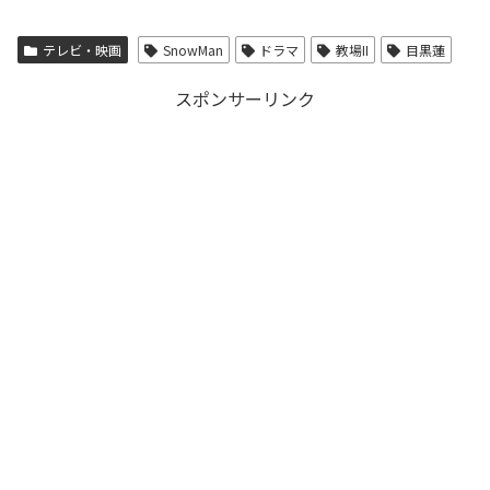
テレビ・映画
SnowMan
ドラマ
教場II
目黒蓮
スポンサーリンク