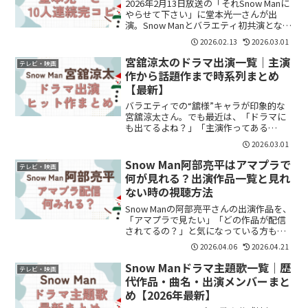
2026年2月13日放送の「それSnow Manに
やらせて下さい」に堂本光一さんが出
演。Snow Manとバラエティ初共演となっ
た今回、人気企画「10人連続完コピチャ
2026.02.13
2026.03.01
レンジ」に挑戦しました。結果は――歌ジャ
ストのみ1発成功。他チャレンジは惜...
宮舘涼太のドラマ出演一覧｜主演
テレビ・映画
作から話題作まで時系列まとめ
【最新】
バラエティでの“舘様”キャラが印象的な
宮舘涼太さん。でも最近は、「ドラマに
も出てるよね？」「主演作ってある
の？」と気になって検索する人も増えて
2026.03.01
います。気づけば、時代劇から現代劇、
そして主演作まで。ここでは、宮舘涼太
Snow Man阿部亮平はアマプラで
テレビ・映画
さんのドラマ出演作を時系列...
何が見れる？出演作品一覧と見れ
ない時の視聴方法
Snow Manの阿部亮平さんの出演作品を、
「アマプラで見たい」「どの作品が配信
されてるの？」と気になっている方も多
いのではないでしょうか。結論からいう
2026.04.06
2026.04.21
と、阿部亮平さんの出演作品はアマプラ
で見られるものもありますが、配信は期
Snow Manドラマ主題歌一覧｜歴
テレビ・映画
間限定のことが多...
代作品・曲名・出演メンバーまと
め【2026年最新】