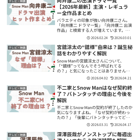
向井康二の出演ドラマ一覧
テレビ・映画
ずが、...
【2026年最新】主演・レギュラ
ー全作品まとめ
バラエティの印象が強い向井康二さん。
「向井康二 ドラマ一覧」「向井康二 出演
作品」と検索する人が増えています。で
も最近はドラマで見かける機会も増え
2026.02.24
2026.03.01
て、「刑事役やってるよね？」「主演も
あるの？」と気になっている人も多いは
宮舘涼太の“舘様”由来は？誕生秘
テレビ・映画
ず。気づけば、出演作は...
話をわかりやすく解説
Snow Manの宮舘涼太さんについて、
「“舘様”ってなんでそう呼ばれてる
の？」と気になったことはありません
か？最近ファンになった方ほど、気にな
2026.04.02
2026.04.21
るポイントですよね。結論から言う
と、“舘様”という呼び方はファンとのや
不二家とSnow Manはなぜ契約終
テレビ・映画
り取りをきっかけに生まれ、...
了？バトンタッチの理由と今後を
解説
不二家とSnow Manの契約が終了したのか
気になりますよね。「なぜ契約が終わっ
たの？」「後輩にバトンタッチってどう
いうこと？」と疑問に感じている方も多
2026.03.31
2026.04.17
いと思います。結論からいうと、今回の
契約終了は“問題ではなく自然な世代交代
深澤辰哉がノンストップに毎週出
テレビ・映画
の可能性が高い...