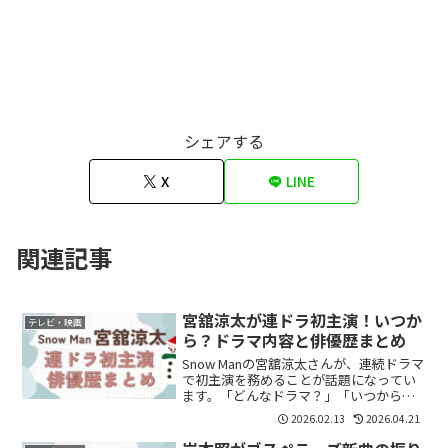
シェアする
X
LINE
関連記事
宮舘涼太が連ドラ初主演！いつか
テレビ・映画
ら？ドラマ内容と俳優歴まとめ
Snow Manの宮舘涼太さんが、連続ドラマ
で初主演を務めることが話題になってい
ます。「どんなドラマ？」「いつから放
送？」と気になっている方も多いのでは
2026.02.13
2026.04.21
ないでしょうか。結論から言うと、宮舘
涼太さんはこれまで舞台を中心に俳優経