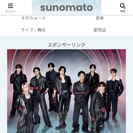
メンバー別
テレビ・映画
メニュー
検索
すのちゅーぶ
音楽
ライブ・舞台
愛用品
スポンサーリンク