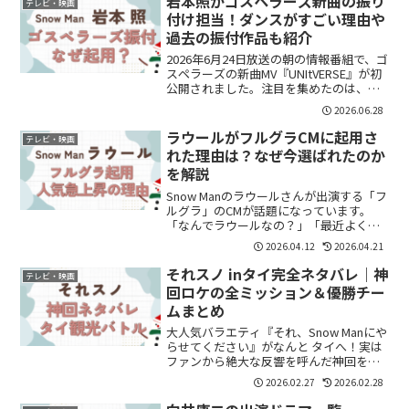
岩本照がゴスペラーズ新曲の振り
テレビ・映画
験を積んできたメ...
付け担当！ダンスがすごい理由や
過去の振付作品も紹介
2026年6月24日放送の朝の情報番組で、ゴ
スペラーズの新曲MV『UNItVERSE』が初
公開されました。注目を集めたのは、
Snow Manの岩本照さんが振り付けを担当
2026.06.28
していることです。SNSでも、「ひーく
ん振付なの！？」「ゴスペラーズと岩...
ラウールがフルグラCMに起用さ
テレビ・映画
れた理由は？なぜ今選ばれたのか
を解説
Snow Manのラウールさんが出演する「フ
ルグラ」のCMが話題になっています。
「なんでラウールなの？」「最近よく見
るけど人気上がってる？」と気になった
2026.04.12
2026.04.21
方も多いのではないでしょうか。結論か
らいうと、ラウールさんは“幅広い世代に
それスノ inタイ完全ネタバレ｜神
テレビ・映画
届く存在になっ...
回ロケの全ミッション＆優勝チー
ムまとめ
大人気バラエティ『それ、Snow Manにや
らせてください』がなんと タイへ！実は
ファンから絶大な反響を呼んだ神回をネ
タバレします。タイフェス出演中のSnow
2026.02.27
2026.02.28
Manに、それスノスタッフが突撃。翌日
はバンコク観光かねたご褒美ロケ…のは