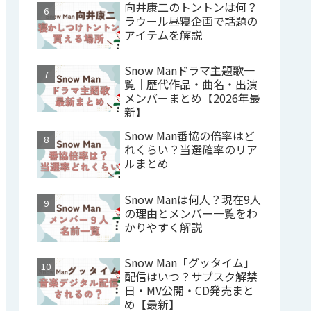
向井康二のトントンは何？
ラウール昼寝企画で話題の
アイテムを解説
Snow Manドラマ主題歌一
覧｜歴代作品・曲名・出演
メンバーまとめ【2026年最
新】
Snow Man番協の倍率はど
れくらい？当選確率のリア
ルまとめ
Snow Manは何人？現在9人
の理由とメンバー一覧をわ
かりやすく解説
Snow Man「グッタイム」
配信はいつ？サブスク解禁
日・MV公開・CD発売まと
め【最新】