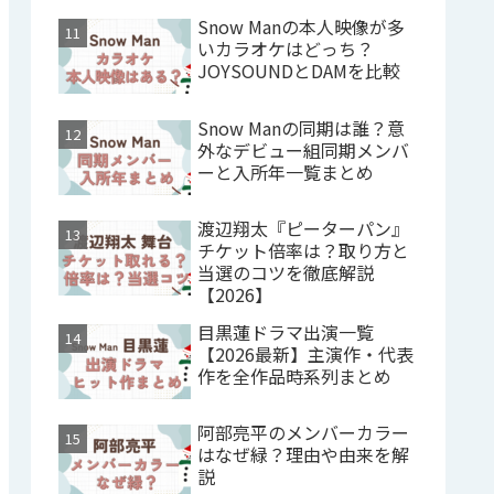
Snow Manの本人映像が多
いカラオケはどっち？
JOYSOUNDとDAMを比較
Snow Manの同期は誰？意
外なデビュー組同期メンバ
ーと入所年一覧まとめ
渡辺翔太『ピーターパン』
チケット倍率は？取り方と
当選のコツを徹底解説
【2026】
目黒蓮ドラマ出演一覧
【2026最新】主演作・代表
作を全作品時系列まとめ
阿部亮平のメンバーカラー
はなぜ緑？理由や由来を解
説