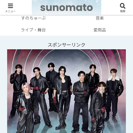
メンバー別
テレビ・映画
メニュー
検索
すのちゅーぶ
音楽
ライブ・舞台
愛用品
スポンサーリンク