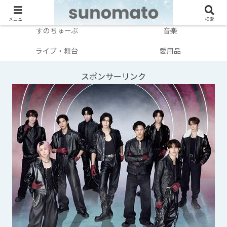
メンバー別
テレビ・映画
メニュー
検索
すのちゅーぶ
音楽
ライブ・舞台
愛用品
スポンサーリンク