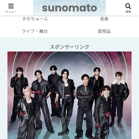
メンバー別
テレビ・映画
メニュー
検索
すのちゅーぶ
音楽
ライブ・舞台
愛用品
スポンサーリンク