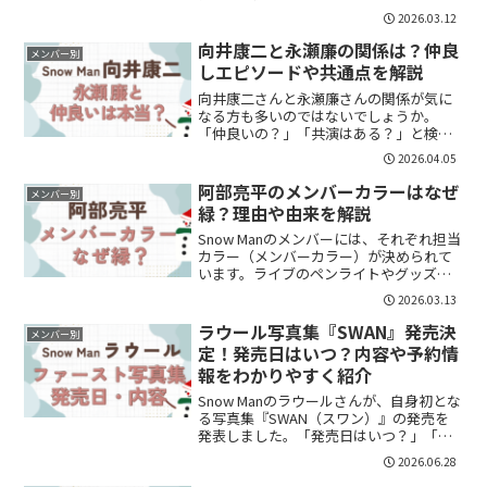
ースを見て「阿部ちゃんって広島出身だ
2026.03.12
っけ？」「なんでカープの始球式？」と
気になった方も多いのではないでしょう
向井康二と永瀬廉の関係は？仲良
メンバー別
か。実は阿部亮平...
しエピソードや共通点を解説
向井康二さんと永瀬廉さんの関係が気に
なる方も多いのではないでしょうか。
「仲良いの？」「共演はある？」と検索
する人も増えています。結論から言う
2026.04.05
と、2人は直接の同期ではないものの、共
通点も多く距離の近い関係とされていま
阿部亮平のメンバーカラーはなぜ
メンバー別
す。この記事では、その関係...
緑？理由や由来を解説
Snow Manのメンバーには、それぞれ担当
カラー（メンバーカラー）が決められて
います。ライブのペンライトやグッズな
どでも重要な要素で、ファンにとって
2026.03.13
は“推し”を象徴する大切な色でもありま
す。その中で、阿部亮平さんのメンバー
ラウール写真集『SWAN』発売決
メンバー別
カラーは「緑」。...
定！発売日はいつ？内容や予約情
報をわかりやすく紹介
Snow Manのラウールさんが、自身初とな
る写真集『SWAN（スワン）』の発売を
発表しました。「発売日はいつ？」「予
約はもう始まってる？」「どんな写真集
2026.06.28
になるの？」と気になっている方も多い