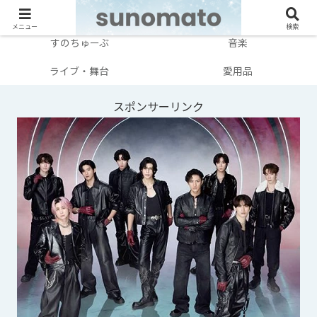
メンバー別
テレビ・映画
メニュー
検索
すのちゅーぶ
音楽
ライブ・舞台
愛用品
スポンサーリンク