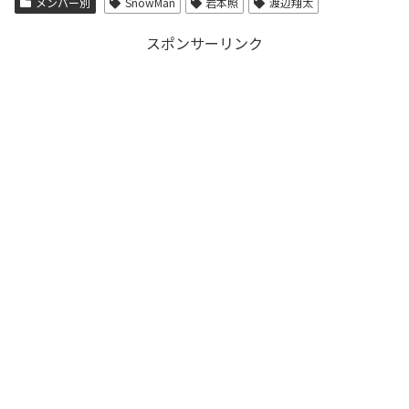
メンバー別
SnowMan
岩本照
渡辺翔太
スポンサーリンク