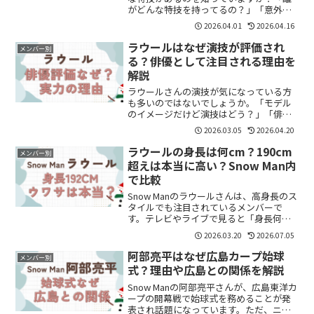
がどんな特技を持ってるの？」「意外な
一面も知りたい」と気になる方も多いと
2026.04.01
2026.04.16
思います。この記事では、Snow Manメン
バー9人の特技を一覧でわかりやすくまと
ラウールはなぜ演技が評価され
メンバー別
めます...
る？俳優として注目される理由を
解説
ラウールさんの演技が気になっている方
も多いのではないでしょうか。「モデル
のイメージだけど演技はどう？」「俳優
として評価されてるの？」と感じた方も
2026.03.05
2026.04.20
いると思います。結論からいうと、ラウ
ールさんは“表情で見せる演技”や独特の
ラウールの身長は何cm？190cm
メンバー別
存在感で、俳優としての...
超えは本当に高い？Snow Man内
で比較
Snow Manのラウールさんは、高身長のス
タイルでも注目されているメンバーで
す。テレビやライブで見ると「身長何
cm？」「本当に190cm近い？」と気にな
2026.03.20
2026.07.05
る人も多いようです。この記事では、ラ
ウールさんの身長やスタイルの魅力につ
阿部亮平はなぜ広島カープ始球
メンバー別
いて分かりやす...
式？理由や広島との関係を解説
Snow Manの阿部亮平さんが、広島東洋カ
ープの開幕戦で始球式を務めることが発
表され話題になっています。ただ、ニュ