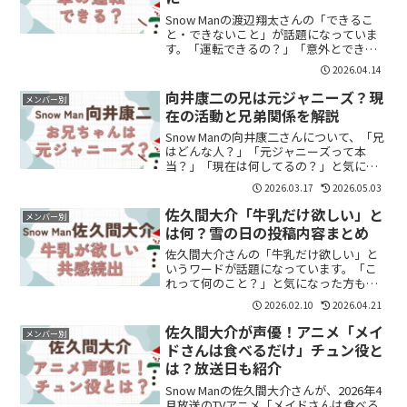
Snow Manの渡辺翔太さんの「できるこ
と・できないこと」が話題になっていま
す。「運転できるの？」「意外とできな
いこと多い？」と気になっている方も多
2026.04.14
いのではないでしょうか。結論から言う
と、渡辺翔太さんは運転はできるもの
向井康二の兄は元ジャニーズ？現
メンバー別
の、生活系の手続きな...
在の活動と兄弟関係を解説
Snow Manの向井康二さんについて、「兄
はどんな人？」「元ジャニーズって本
当？」「現在は何してるの？」と気にな
っている方も多いのではないでしょう
2026.03.17
2026.05.03
か。結論から言うと、兄の向井達郎さん
は元ジャニーズJr.として活動していた経
佐久間大介「牛乳だけ欲しい」と
メンバー別
歴があり、現在は...
は何？雪の日の投稿内容まとめ
佐久間大介さんの「牛乳だけ欲しい」と
いうワードが話題になっています。「こ
れって何のこと？」と気になった方も多
いのではないでしょうか。結論から言う
2026.02.10
2026.04.21
と、雪の日に投稿されたシンプルな一言
が共感を集め、拡散されたものです。こ
佐久間大介が声優！アニメ「メイ
メンバー別
の記事では、投稿内容と話...
ドさんは食べるだけ」チュン役と
は？放送日も紹介
Snow Manの佐久間大介さんが、2026年4
月放送のTVアニメ「メイドさんは食べる