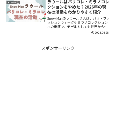
のではないでしょうか。ラウールさんに
ラウールはパリコレ・ミラノコレ
メンバー別
よると、写真集...
クションをやめた？2026年の現
在の活動をわかりやすく紹介
Snow Manのラウールさんは、パリ・ファ
ッションウィークやミラノコレクション
への出演で、モデルとしても世界から注
目を集めてきました。その一方で、「最
2026.06.28
近パリコレに出ていない？」「ミラノコ
レクションはやめたの？」「現在は何を
しているの？」と...
スポンサーリンク