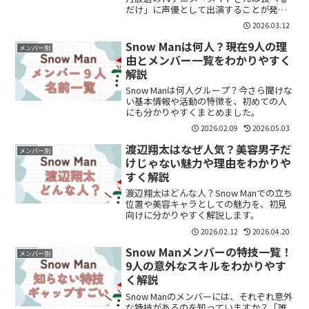
だけ」に声優として出演することが発表
され話題になっています。佐久間さんが
2026.03.12
担当するのは、作品に登場する雀のマス
コットキャラクター「チュン」。SNSで
Snow Manは何人？現在9人の理
メンバー別
も「さっ...
由とメンバー一覧をわかりやすく
解説
Snow Manは何人グループ？今さら聞けな
い基本情報や活動の特徴を、初めての人
にも分かりやすくまとめました。
2026.02.09
2026.05.03
渡辺翔太はなぜ人気？美容男子だ
メンバー別
けじゃない魅力や理由をわかりや
すく解説
渡辺翔太はどんな人？Snow Manでの立ち
位置や美容キャラとしての魅力を、初見
向けに分かりやすく解説します。
2026.02.12
2026.04.20
Snow Manメンバーの特技一覧！
メンバー別
9人の意外なスキルをわかりやす
く解説
Snow Manのメンバーには、それぞれ意外
な特技があるのを知っていますか？「誰