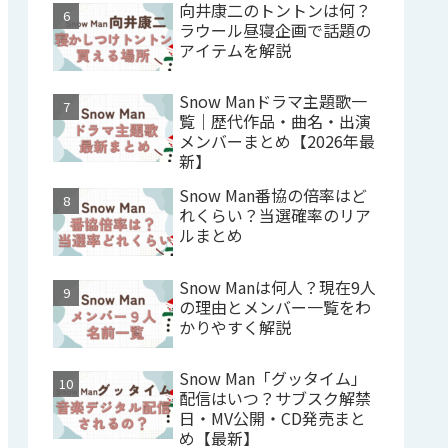
向井康二のトントンは何？
ラウール昼寝企画で話題の
アイテムを解説
Snow Manドラマ主題歌一
覧｜歴代作品・曲名・出演
メンバーまとめ【2026年最
新】
Snow Man番協の倍率はど
れくらい？当選確率のリア
ルまとめ
Snow Manは何人？現在9人
の理由とメンバー一覧をわ
かりやすく解説
Snow Man「グッタイム」
配信はいつ？サブスク解禁
日・MV公開・CD発売まと
め【最新】