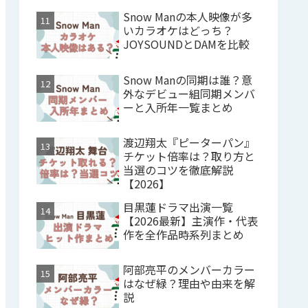
Snow Manの本人映像が多
いカラオケはどっち？
JOYSOUNDとDAMを比較
Snow Manの同期は誰？意
外なデビュー組同期メンバ
ーと入所年一覧まとめ
渡辺翔太『ピーターパン』
チケット倍率は？取り方と
当選のコツを徹底解説
【2026】
目黒蓮ドラマ出演一覧
【2026最新】主演作・代表
作を全作品時系列まとめ
阿部亮平のメンバーカラー
はなぜ緑？理由や由来を解
説