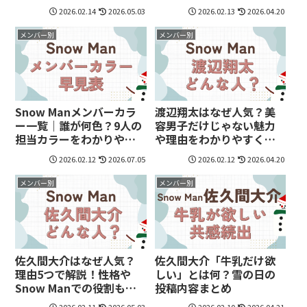
2026.02.14
2026.05.03
2026.02.13
2026.04.20
メンバー別
メンバー別
Snow Manメンバーカラ
渡辺翔太はなぜ人気？美
ー一覧｜誰が何色？9人の
容男子だけじゃない魅力
担当カラーをわかりやす
や理由をわかりやすく解
く紹介【2026年最新】
説
2026.02.12
2026.07.05
2026.02.12
2026.04.20
メンバー別
メンバー別
佐久間大介はなぜ人気？
佐久間大介「牛乳だけ欲
理由5つで解説！性格や
しい」とは何？雪の日の
Snow Manでの役割も紹
投稿内容まとめ
介
2026.02.11
2026.05.03
2026.02.10
2026.04.21