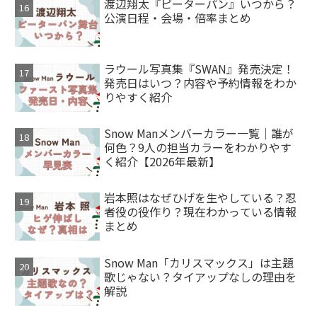
渡辺翔太『ピーターパン』いつから？
公演日程・会場・倍率まとめ
ラウール写真集『SWAN』発売決定！
発売日はいつ？内容や予約情報をわか
りやすく紹介
Snow Manメンバーカラー一覧｜誰が
何色？9人の担当カラーをわかりやす
く紹介【2026年最新】
岩本照はなぜひげを生やしている？忍
者役の役作り？現在わかっている情報
まとめ
Snow Man「カリスマックス」は主題
歌じゃない？タイアップなしの理由を
解説