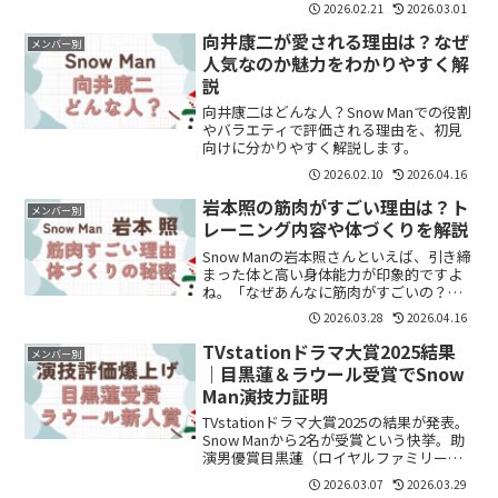
2026.02.21
2026.03.01
向井康二が愛される理由は？なぜ
メンバー別
人気なのか魅力をわかりやすく解
説
向井康二はどんな人？Snow Manでの役割
やバラエティで評価される理由を、初見
向けに分かりやすく解説します。
2026.02.10
2026.04.16
岩本照の筋肉がすごい理由は？ト
メンバー別
レーニング内容や体づくりを解説
Snow Manの岩本照さんといえば、引き締
まった体と高い身体能力が印象的ですよ
ね。「なぜあんなに筋肉がすごいの？」
「どんなトレーニングをしているの？」
2026.03.28
2026.04.16
と気になっている方も多いのではないで
しょうか。この記事では、岩本照さんの
TVstationドラマ大賞2025結果
メンバー別
筋肉がすごい理由...
｜目黒蓮＆ラウール受賞でSnow
Man演技力証明
TVstationドラマ大賞2025の結果が発表。
Snow Manから2名が受賞という快挙。助
演男優賞目黒蓮（ロイヤルファミリー）
安定の評価。主演級の存在感を放ちなが
2026.03.07
2026.03.29
ら助演で空気を支配。“数字も評価も持っ