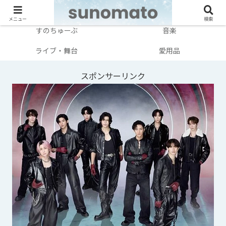
メンバー別
テレビ・映画
メニュー
検索
すのちゅーぶ
音楽
ライブ・舞台
愛用品
スポンサーリンク