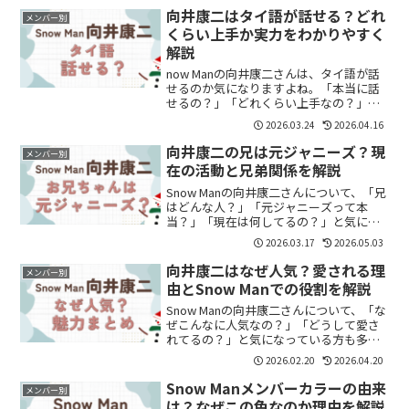
ている俳優”へ。新人賞ラウール（愛の...
向井康二はタイ語が話せる？どれ
メンバー別
くらい上手か実力をわかりやすく
解説
now Manの向井康二さんは、タイ語が話
せるのか気になりますよね。「本当に話
せるの？」「どれくらい上手なの？」と
疑問に思う方も多いと思います。結論か
2026.03.24
2026.04.16
らいうと、向井康二さんはタイ語を話す
ことができます。この記事では、その理
向井康二の兄は元ジャニーズ？現
メンバー別
由や実力についてわ...
在の活動と兄弟関係を解説
Snow Manの向井康二さんについて、「兄
はどんな人？」「元ジャニーズって本
当？」「現在は何してるの？」と気にな
っている方も多いのではないでしょう
2026.03.17
2026.05.03
か。結論から言うと、兄の向井達郎さん
は元ジャニーズJr.として活動していた経
向井康二はなぜ人気？愛される理
メンバー別
歴があり、現在は...
由とSnow Manでの役割を解説
Snow Manの向井康二さんについて、「な
ぜこんなに人気なの？」「どうして愛さ
れてるの？」と気になっている方も多い
のではないでしょうか。結論からいう
2026.02.20
2026.04.20
と、向井康二さんは“場を明るくする
力”と“周囲を活かす立ち回り”で愛されて
Snow Manメンバーカラーの由来
メンバー別
いるメンバーです...
は？なぜこの色なのか理由を解説