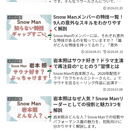
です。そんなラウールさんについて、
「ハーフなの？」「どこの国の血が入っ
2026.03.20
ているの？」と気になって検索する人も
多いようです。この記事では、ラウール
Snow Manメンバーの特技一覧！
メンバー別
さんがハーフと言わ...
9人の意外なスキルをわかりやす
く解説
Snow Manのメンバーには、それぞれ意外
な特技があるのを知っていますか？「誰
がどんな特技を持ってるの？」「意外な
一面も知りたい」と気になる方も多いと
2026.04.01
2026.04.16
思います。この記事では、Snow Manメン
バー9人の特技を一覧でわかりやすくまと
岩本照はサウナ好き？ドラマ主演
メンバー別
めます...
で再注目の“ととのう”習慣とは
Snow Manの岩本照さん。2026年配信ド
ラマ『カラちゃんとシトーさんと、』で
サウナを巡るヒーリング作品に出演する
ことで、「岩本照ってサウナ好きな
2026.03.08
の？」と気になった人も多いはず。実際
のところを整理します。岩本照はサウナ
岩本照はなぜ人気？Snow Manリ
メンバー別
好き？岩本照さんは...
ーダーとしての役割と魅力3つを
解説
岩本照はどんな人？Snow Manでの役割や
パフォーマンス面の魅力を、初見向けに
分かりやすく解説します。