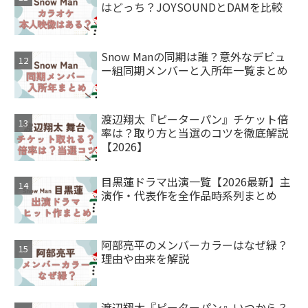
はどっち？JOYSOUNDとDAMを比較
Snow Manの同期は誰？意外なデビュ
ー組同期メンバーと入所年一覧まとめ
渡辺翔太『ピーターパン』チケット倍
率は？取り方と当選のコツを徹底解説
【2026】
目黒蓮ドラマ出演一覧【2026最新】主
演作・代表作を全作品時系列まとめ
阿部亮平のメンバーカラーはなぜ緑？
理由や由来を解説
渡辺翔太『ピーターパン』いつから？