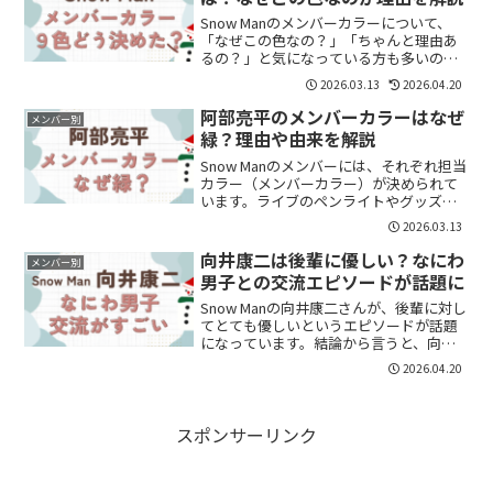
Snow Manのメンバーカラーについて、
「なぜこの色なの？」「ちゃんと理由あ
るの？」と気になっている方も多いので
はないでしょうか。結論からいうと、
2026.03.13
2026.04.20
Snow Manのメンバーカラーはそれぞれの
性格や過去のエピソードをもとに決めら
阿部亮平のメンバーカラーはなぜ
メンバー別
れており、特...
緑？理由や由来を解説
Snow Manのメンバーには、それぞれ担当
カラー（メンバーカラー）が決められて
います。ライブのペンライトやグッズな
どでも重要な要素で、ファンにとって
2026.03.13
は“推し”を象徴する大切な色でもありま
す。その中で、阿部亮平さんのメンバー
向井康二は後輩に優しい？なにわ
メンバー別
カラーは「緑」。...
男子との交流エピソードが話題に
Snow Manの向井康二さんが、後輩に対し
てとても優しいというエピソードが話題
になっています。結論から言うと、向井
康二さんは後輩に対してかなり面倒見が
2026.04.20
よく、距離の近い関係を築くタイプで
す。今回注目されているのは、なにわ男
子・高橋恭平さんと...
スポンサーリンク