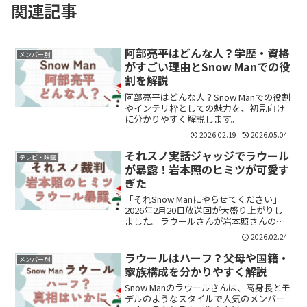
関連記事
阿部亮平はどんな人？学歴・資格
メンバー別
がすごい理由とSnow Manでの役
割を解説
阿部亮平はどんな人？Snow Manでの役割
やインテリ枠としての魅力を、初見向け
に分かりやすく解説します。
2026.02.19
2026.05.04
それスノ実話ジャッジでラウール
テレビ・映画
が暴露！岩本照のヒミツが可愛す
ぎた
「それSnow Manにやらせてください」
2026年2月20日放送回が大盛り上がりし
ました。ラウールさんが岩本照さんのヒ
ミツを大暴露。クールでストイックなイ
2026.02.24
メージの岩本さんですが、今回はまさか
の“かわいい一面”が続々。まとめていき
ラウールはハーフ？父母や国籍・
メンバー別
ます。岩本...
家族構成を分かりやすく解説
Snow Manのラウールさんは、高身長とモ
デルのようなスタイルで人気のメンバー