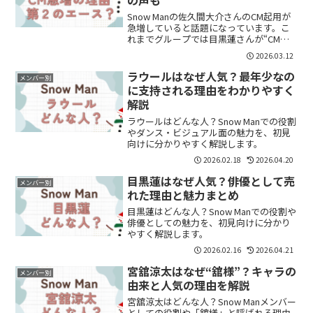
Snow Manの佐久間大介さんのCM起用が
急増していると話題になっています。こ
れまでグループでは目黒蓮さんが“CMエ
ース”として知られていましたが、最近で
2026.03.12
は佐久間さんの活躍も目立つようになっ
てきました。業界関係者の間では「第2の
ラウールはなぜ人気？最年少なの
メンバー別
目黒蓮にな...
に支持される理由をわかりやすく
解説
ラウールはどんな人？Snow Manでの役割
やダンス・ビジュアル面の魅力を、初見
向けに分かりやすく解説します。
2026.02.18
2026.04.20
目黒蓮はなぜ人気？俳優として売
メンバー別
れた理由と魅力まとめ
目黒蓮はどんな人？Snow Manでの役割や
俳優としての魅力を、初見向けに分かり
やすく解説します。
2026.02.16
2026.04.21
宮舘涼太はなぜ“舘様”？キャラの
メンバー別
由来と人気の理由を解説
宮舘涼太はどんな人？Snow Manメンバー
としての役割や「舘様」と呼ばれる理由