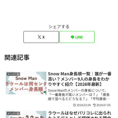
シェアする
X
LINE
関連記事
Snow Man身長順一覧｜誰が一番
メンバー別
高い？メンバー9人の身長をわか
りやすく紹介【2026年最新】
Snow Manのメンバーの身長について、
「一番身長が高いメンバーは？」「身長
順で並べるとどうなる？」「平均身長は
どれくらい？」と気になっている方も多
2026.03.04
2026.07.05
いのではないでしょうか。結論からいう
と、Snow Manで最も身長が高いのはラウ
ラウールはなぜパリコレに出られ
メンバー別
ールさん（...