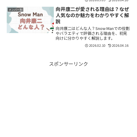
いると思います。結論からいうと、ラウ
ールさんは“表情で見せる演技”や独特の
向井康二が愛される理由は？なぜ
メンバー別
存在感で、俳優としての...
人気なのか魅力をわかりやすく解
説
向井康二はどんな人？Snow Manでの役割
やバラエティで評価される理由を、初見
向けに分かりやすく解説します。
2026.02.10
2026.04.16
スポンサーリンク