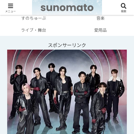
メンバー別
テレビ・映画
メニュー
検索
すのちゅーぶ
音楽
ライブ・舞台
愛用品
スポンサーリンク