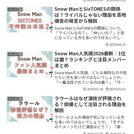
の？」「売れた理由は？」と気になって
いる方も多いようです。Snow Manの人気
Snow ManとSixTONESの関係
メンバー別
は、ひと...
は？ライバルじゃない理由を高地
優吾の発言から解説
Snow ManとSixTONESの関係について、
「ライバルなの？」「仲いいの？」と気
になっている方も多いのではないでしょ
うか。結論から言うと、2組は“ライバ
2026.04.23
ル”ではなく、先輩後輩に近い関係性で
す。この記事では、SixTONES高地優吾さ
Snow Man人気順2026最新｜1位
メンバー別
ん...
は誰？ランキングと注目メンバー
まとめ
Snow Manの人気順、どんな傾向なのか知
りたい方も多いのではないでしょうか。
「一番注目されているのは誰？」「今話
題になっているメンバーは？」そんな疑
2026.02.14
2026.05.03
問を持つ人も増えています。結論から言
うと、Snow Manは9人それぞれに強いフ
ラウールはなぜ演技が評価され
メンバー別
ァン層が...
る？俳優として注目される理由を
解説
ラウールさんの演技が気になっている方
も多いのではないでしょうか。「モデル
のイメージだけど演技はどう？」「俳優
として評価されてるの？」と感じた方も
2026.03.05
2026.04.20