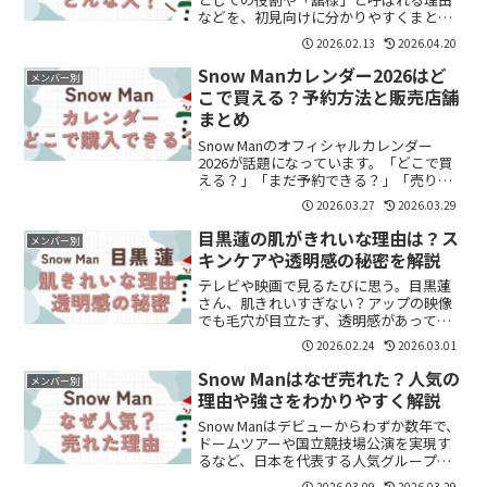
などを、初見向けに分かりやすくまとめ
ました。
2026.02.13
2026.04.20
Snow Manカレンダー2026はど
メンバー別
こで買える？予約方法と販売店舗
まとめ
Snow Manのオフィシャルカレンダー
2026が話題になっています。「どこで買
える？」「まだ予約できる？」「売り切
れある？」と気になっている方も多いの
2026.03.27
2026.03.29
ではないでしょうか。この記事では、
Snow Manカレンダー2026の購入方法や
目黒蓮の肌がきれいな理由は？ス
メンバー別
販売店舗...
キンケアや透明感の秘密を解説
テレビや映画で見るたびに思う。目黒蓮
さん、肌きれいすぎない？アップの映像
でも毛穴が目立たず、透明感があって、
ツヤもある。「何してるの？」「スキン
2026.02.24
2026.03.01
ケアは？」「体質？」気になりますよ
ね。今回は、目黒蓮さんの“肌がきれいな
Snow Manはなぜ売れた？人気の
メンバー別
理由”を整理します。① ...
理由や強さをわかりやすく解説
Snow Manはデビューからわずか数年で、
ドームツアーや国立競技場公演を実現す
るなど、日本を代表する人気グループへ
と成長しました。「なぜここまで人気な
2026.03.09
2026.03.29