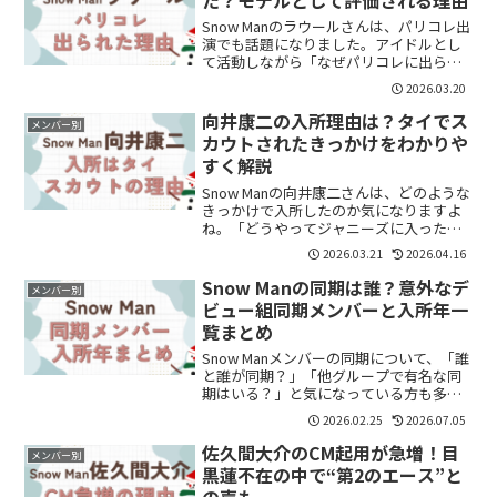
た？モデルとして評価される理由
Snow Manのラウールさんは、パリコレ出
演でも話題になりました。アイドルとし
て活動しながら「なぜパリコレに出られ
たの？」「モデルとしてそんなにすごい
2026.03.20
の？」と気になる人も多いようです。こ
の記事では、ラウールさんがパリコレに
向井康二の入所理由は？タイでス
メンバー別
出演した理由やモ...
カウトされたきっかけをわかりや
すく解説
Snow Manの向井康二さんは、どのような
きっかけで入所したのか気になりますよ
ね。「どうやってジャニーズに入った
の？」「スカウトって本当？」と疑問に
2026.03.21
2026.04.16
思う方も多いと思います。結論からいう
と、向井康二さんはタイでスカウトされ
Snow Manの同期は誰？意外なデ
メンバー別
たことがきっかけで...
ビュー組同期メンバーと入所年一
覧まとめ
Snow Manメンバーの同期について、「誰
と誰が同期？」「他グループで有名な同
期はいる？」と気になっている方も多い
のではないでしょうか。結論からいう
2026.02.25
2026.07.05
と、Snow Manは入所年が異なるメンバー
で構成されており、それぞれに有名な同
佐久間大介のCM起用が急増！目
メンバー別
期がいます...
黒蓮不在の中で“第2のエース”と
の声も