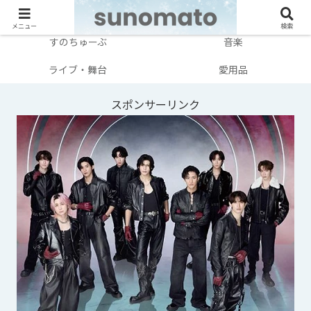
メンバー別
テレビ・映画
メニュー
検索
すのちゅーぶ
音楽
ライブ・舞台
愛用品
スポンサーリンク