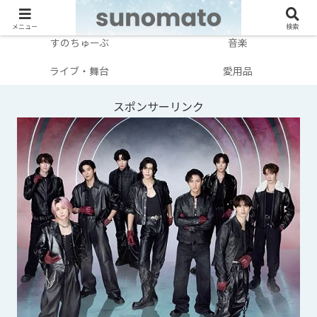
メンバー別
テレビ・映画
メニュー
検索
すのちゅーぶ
音楽
ライブ・舞台
愛用品
スポンサーリンク