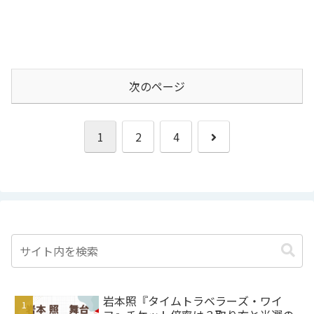
次のページ
次
1
2
4
へ
岩本照『タイムトラベラーズ・ワイ