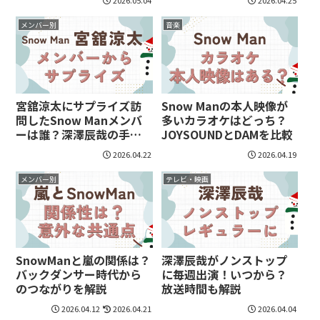
メンバー別
音楽
宮舘涼太にサプライズ訪
Snow Manの本人映像が
問したSnow Manメンバ
多いカラオケはどっち？
ーは誰？深澤辰哉の手紙
JOYSOUNDとDAMを比較
エピソードが話題
2026.04.22
2026.04.19
メンバー別
テレビ・映画
SnowManと嵐の関係は？
深澤辰哉がノンストップ
バックダンサー時代から
に毎週出演！いつから？
のつながりを解説
放送時間も解説
2026.04.12
2026.04.21
2026.04.04