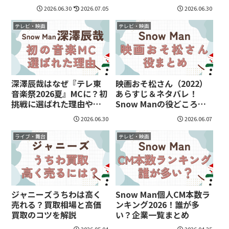
通常盤の違いや収録内容
見どころを紹介
2026.06.30
2026.07.05
2026.06.30
まとめ
テレビ・映画
テレビ・映画
深澤辰哉はなぜ『テレ東
映画おそ松さん（2022）
音楽祭2026夏』MCに？初
あらすじ＆ネタバレ！
挑戦に選ばれた理由や見
Snow Manの役どころも
どころを紹介
紹介
2026.06.30
2026.06.07
ライブ・舞台
テレビ・映画
ジャニーズうちわは高く
Snow Man個人CM本数ラ
売れる？買取相場と高価
ンキング2026！誰が多
買取のコツを解説
い？企業一覧まとめ
2026.05.04
2026.04.25