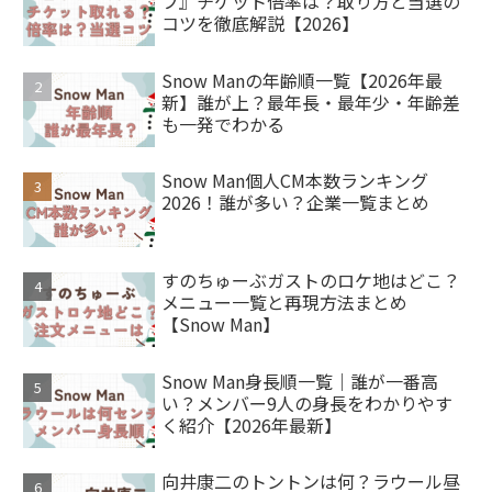
フ』チケット倍率は？取り方と当選の
コツを徹底解説【2026】
Snow Manの年齢順一覧【2026年最
新】誰が上？最年長・最年少・年齢差
も一発でわかる
Snow Man個人CM本数ランキング
2026！誰が多い？企業一覧まとめ
すのちゅーぶガストのロケ地はどこ？
メニュー一覧と再現方法まとめ
【Snow Man】
Snow Man身長順一覧｜誰が一番高
い？メンバー9人の身長をわかりやす
く紹介【2026年最新】
向井康二のトントンは何？ラウール昼