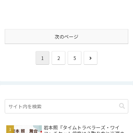
次のページ
次
1
2
5
へ
岩本照『タイムトラベラーズ・ワイ