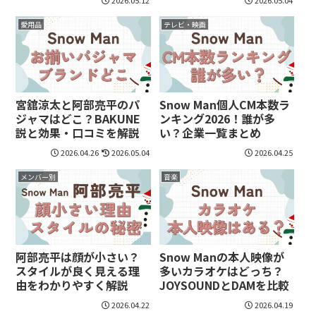
愛用品
テレビ・映画
宮舘涼太と阿部亮平のパ
Snow Man個人CM本数ラ
ジャマはどこ？BAKUNE
ンキング2026！誰が多
説と効果・口コミを解説
い？企業一覧まとめ
2026.04.26
2026.05.04
2026.04.25
メンバー別
音楽
阿部亮平は顔が小さい？
Snow Manの本人映像が
スタイルが良く見える理
多いカラオケはどっち？
由をわかりやすく解説
JOYSOUNDとDAMを比較
2026.04.22
2026.04.19