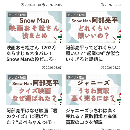
通常盤の違いや収録内容
見どころを紹介
2026.06.30
2026.07.05
2026.06.30
まとめ
テレビ・映画
テレビ・映画
映画おそ松さん（2022）
阿部亮平ってどれくらい
あらすじ＆ネタバレ！
頭いい？“起業CM”が似合
Snow Manの役どころも
いすぎると話題に
紹介
2026.06.07
2026.05.22
テレビ・映画
ライブ・舞台
阿部亮平はなぜ映画『君
ジャニーズうちわは高く
のクイズ』に選ばれ
売れる？買取相場と高価
た？“あべちゃんっぽ
買取のコツを解説
い”と話題の理由まとめ
2026.05.12
2026.05.04