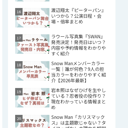
渡辺翔太『ピーターパン』
いつから？公演日程・会
場・倍率まとめ
ラウール写真集『SWAN』
発売決定！発売日はいつ？
内容や予約情報をわかりや
すく紹介
Snow Manメンバーカラー
一覧｜誰が何色？9人の担
当カラーをわかりやすく紹
介【2026年最新】
岩本照はなぜひげを生やし
ている？忍者役の役作り？
現在わかっている情報まと
め
Snow Man「カリスマック
ス」は主題歌じゃない？タ