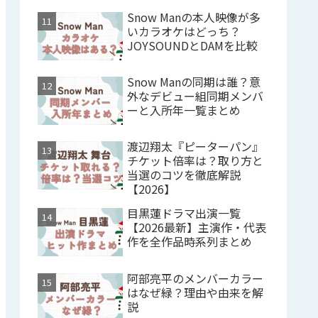
Snow Manの本人映像が多
いカラオケはどっち？
JOYSOUNDとDAMを比較
Snow Manの同期は誰？意
外なデビュー組同期メンバ
ーと入所年一覧まとめ
渡辺翔太『ピーターパン』
チケット倍率は？取り方と
当選のコツを徹底解説
【2026】
目黒蓮ドラマ出演一覧
【2026最新】主演作・代表
作を全作品時系列まとめ
阿部亮平のメンバーカラー
はなぜ緑？理由や由来を解
説